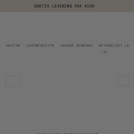
GRATIS LEVERING FRA €100
UDSTYR
LAVINEUDSTYR
LAVINE AIRBAGS
AFTAGELIGT LUF
(
0
)
VORES ANBEFALING
PRIS LAV TIL HØJ
PRIS HØJ TIL LAV
HVAD ER NYT