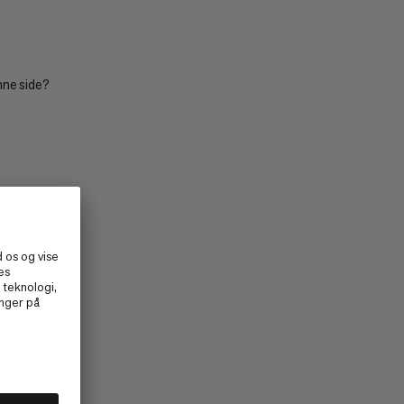
HVAD ER NYT
VURDERING
nne side?