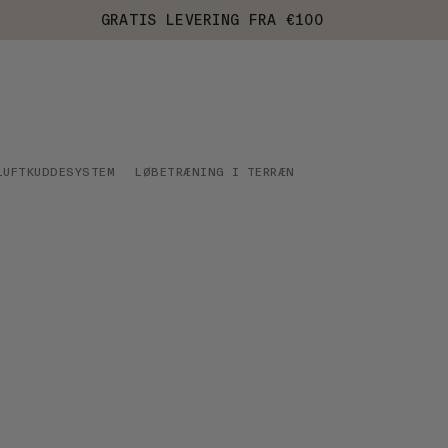
GRATIS LEVERING FRA €100
LUFTKUDDESYSTEM
LØBETRÆNING I TERRÆN