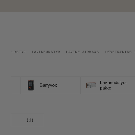
UDSTYR
LAVINEUDSTYR
LAVINE AIRBAGS
LØBETRÆNING 
Lavineudstyrs
Barryvox
pakke
(1)