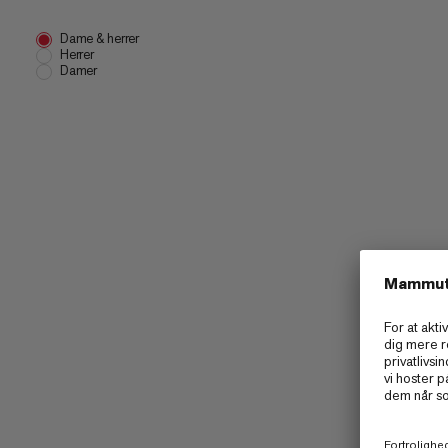
Dame & herrer
Herrer
Damer