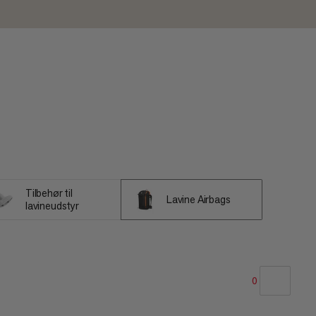
Tilbehør til
Lavine Airbags
lavineudstyr
0
VORES ANBEFALING