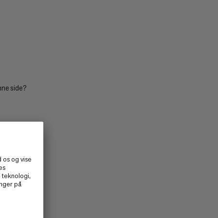
PRIS LAV TIL HØJ
PRIS HØJ TIL LAV
HVAD ER NYT
VURDERING
nne side?