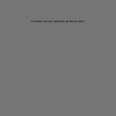
PRIS HØJ TIL LAV
HVAD ER NYT
Hvordan var din oplevelse på denne side?
VURDERING