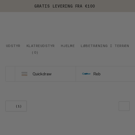
GRATIS LEVERING FRA €100
UDSTYR
KLATREUDSTYR
HJELME
LØBETRÆNING I TERRÆN
(
0
)
Quickdraw
Reb
(1)
VORES ANBEFALING
PRIS LAV TIL HØJ