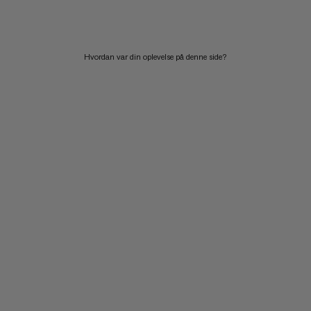
PRIS HØJ TIL LAV
HVAD ER NYT
Hvordan var din oplevelse på denne side?
VURDERING