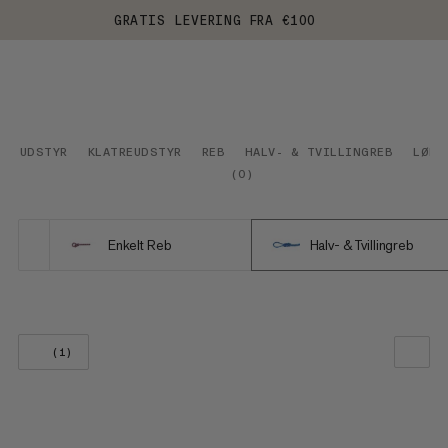
GRATIS LEVERING FRA €100
UDSTYR
KLATREUDSTYR
REB
HALV- & TVILLINGREB
LØBE
(
0
)
Enkelt Reb
Halv- & Tvillingreb
(1)
VORES ANBEFALING
PRIS LAV TIL HØJ