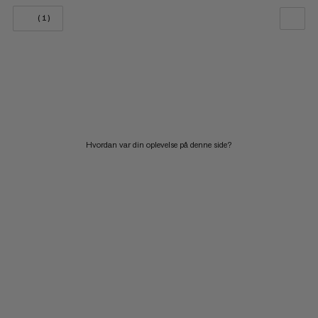
(1)
VORES ANBEFALING
PRIS LAV TIL HØJ
PRIS HØJ TIL LAV
HVAD ER NYT
Hvordan var din oplevelse på denne side?
VURDERING