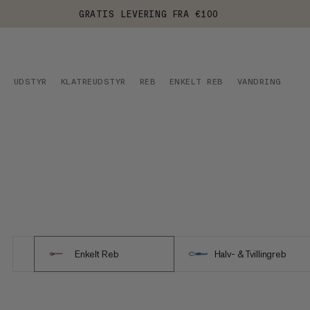
GRATIS LEVERING FRA €100
UDSTYR
KLATREUDSTYR
REB
ENKELT REB
VANDRING
Enkelt Reb
Halv- & Tvillingreb