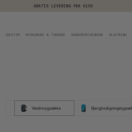
GRATIS LEVERING FRA €100
UDSTYR
RYGSÆKKE & TASKER
VANDRERYGSÆKKE
KLATRING
Vandrerygsække
Bjergbestigningsrygsæ