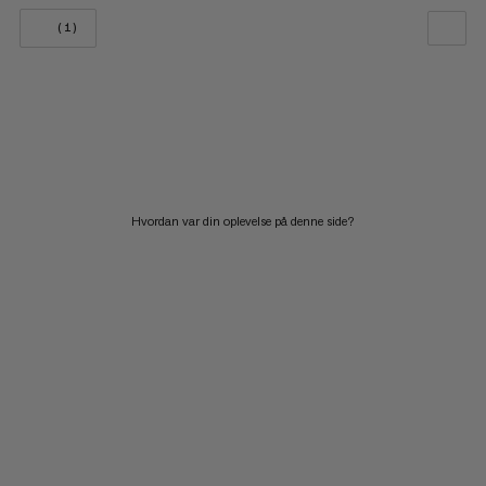
(1)
VORES ANBEFALING
PRIS LAV TIL HØJ
PRIS HØJ TIL LAV
HVAD ER NYT
Hvordan var din oplevelse på denne side?
VURDERING