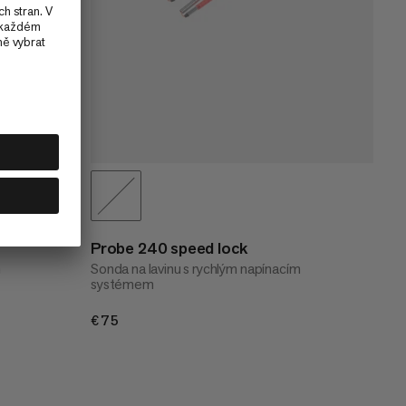
Probe 240 speed lock
m
Sonda na lavinu s rychlým napínacím
systémem
€75
€75