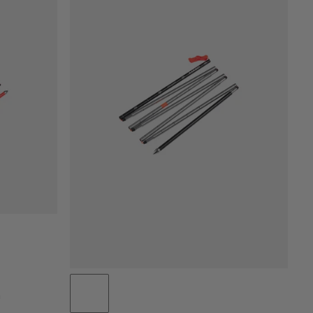
CENA OD NEJNIŽŠÍ PO NEJVYŠŠÍ
CENA OD NEJVYŠŠÍ PO NEJNIŽŠÍ
CO JE NOVÉHO
OHODNOCENÍ
m