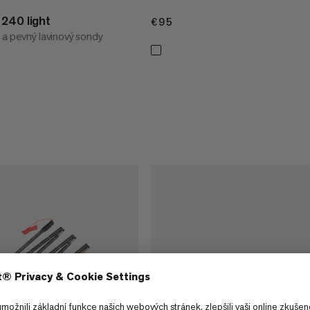
240 light
€95
€95
 a pevný lavinový sondy