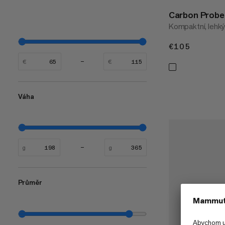
Carbon Probe 
Kompaktní, lehký
€105
€105
€
€
Váha
g
g
Průměr