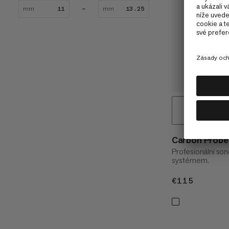
mm
mm
Carbon Probe
Profesionální so
systémem.
€115
€115