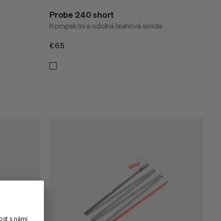
Probe 240 short
Kompaktní a odolná lavinová sonda
€65
€65