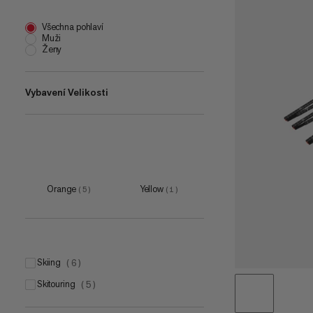
Všechna pohlaví
Muži
Ženy
Vybavení Velikosti
one size
(
5
)
Orange
Yellow
(
5
)
(
1
)
skiing
(
6
)
skitouring
(
5
)