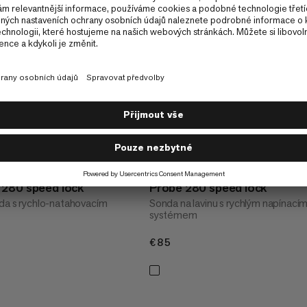
 280 speed lock
Probe 280 speed lock
nda s rychlo-natahovacím
Sonda na lavinu s rychlým napínací
systémem
€85
€85