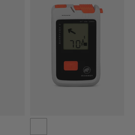
CENA OD NEJNIŽŠÍ PO NEJVYŠŠÍ
CENA OD NEJVYŠŠÍ PO NEJNIŽŠÍ
CO JE NOVÉHO
OHODNOCENÍ