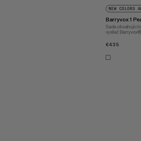
NEW COLORS A
Barryvox 1 P
Sada obsahující l
vysílač Barryvox®
€435
€435