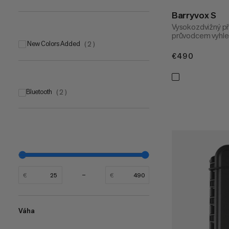
Barryvox S
Vysokozdvižný p
průvodcem vyhle
New Colors Added
(
2
)
€490
€490
Bluetooth
(
2
)
€
€
Váha