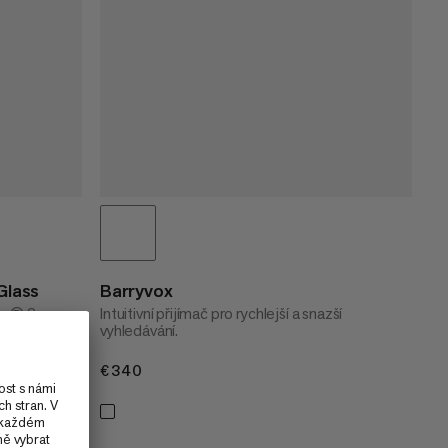
Glass
Barryvox
vox® 2
Intuitivní přijímač pro rychlejší a snazší
vyhledávání.
€340
€340