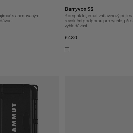
Barryvox S2
řijímač s animovaným
Kompaktní, intuitivní lavinový přijím
dávání
revoluční podporou pro rychlé, pře
vyhledávání
€480
€480