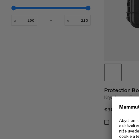
g
g
Protection Bo
Krycí box na Barr
€30
€30