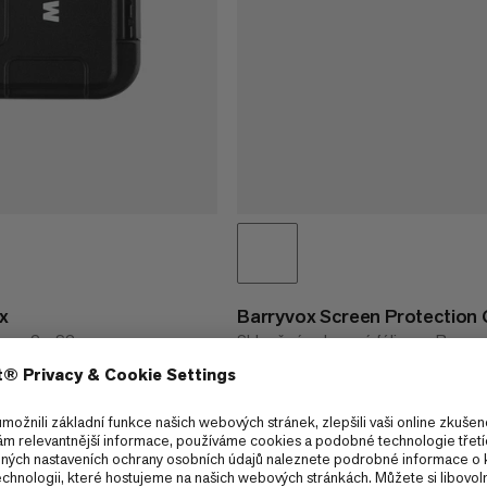
x
Barryvox Screen Protection 
yvox 2 a S2
Skleněná ochranná fólie pro Barry
a Barryvox® S2
€25
€25