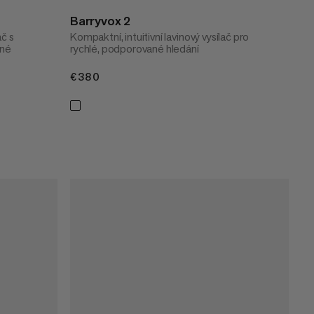
Barryvox 2
ač s
Kompaktní, intuitivní lavinový vysílač pro
sné
rychlé, podporované hledání
€380
€380