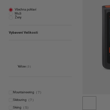
Všechna pohlaví
Muži
Ženy
Vybavení Velikosti
one size
(
7
)
Yellow
(
3
)
mountaineering
(
7
)
skitouring
(
7
)
skiing
(
5
)