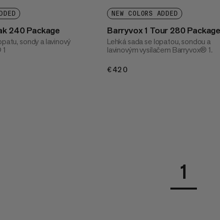
DDED
NEW COLORS ADDED
eak 240 Package
Barryvox 1 Tour 280 Packag
opatu, sondy a lavinový
Lehká sada se lopatou, sondou a
 1
lavinovým vysílačem Barryvox® 1.
€420
€420
1