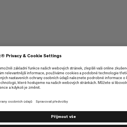
6. Interaktivní chat a chatboti
7. Použití služeb
8. Práva k duševnímu vlastnictví
9. Vybavení
10. Software