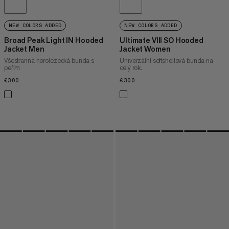
NEW COLORS ADDED
NEW COLORS ADDED
Broad Peak Light IN Hooded
Ultimate VIII SO Hooded
Jacket Men
Jacket Women
Všestranná horolezecká bunda s
Univerzální softshellová bunda na
peřím
celý rok.
€300
€300
€300
€300