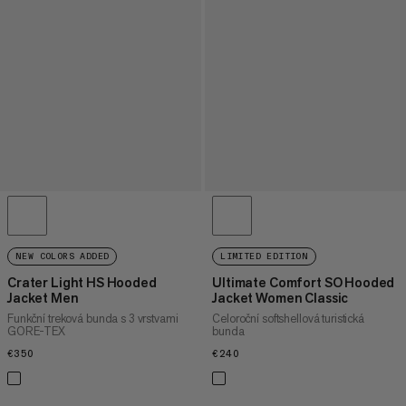
NEW COLORS ADDED
LIMITED EDITION
Crater Light HS Hooded
Ultimate Comfort SO Hooded
Jacket Men
Jacket Women Classic
Funkční treková bunda s 3 vrstvami
Celoroční softshellová turistická
GORE-TEX
bunda
€350
€350
€240
€240