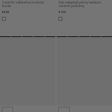
Celoroční softshellová turistická
Náš nejteplejší péřový kabát pro
bunda
extrémní podmínky
€240
€240
€725
€725