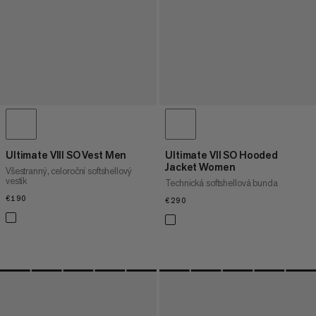
Ultimate VIII SO Vest Men
Ultimate VII SO Hooded
Jacket Women
Všestranný, celoroční softshellový
vestík
Technická softshellová bunda
€190
€190
€290
€290