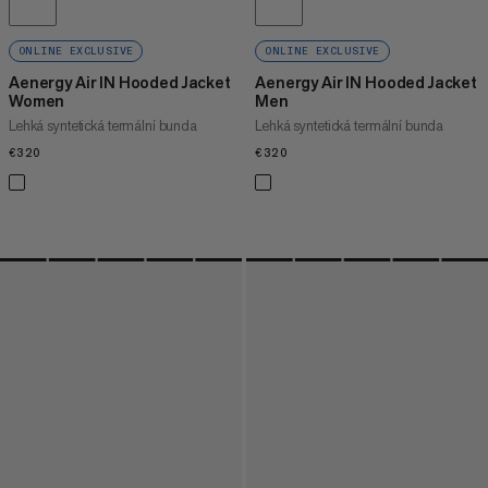
ONLINE EXCLUSIVE
ONLINE EXCLUSIVE
Aenergy Air IN Hooded Jacket
Aenergy Air IN Hooded Jacket
Women
Men
Lehká syntetická termální bunda
Lehká syntetická termální bunda
€320
€320
€320
€320