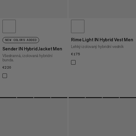
Rime Light IN Hybrid Vest Men
NEW COLORS ADDED
Lehký izolovaný hybridní vestník
Sender IN Hybrid Jacket Men
€175
€175
Všestranná, izolovaná hybridní
bunda.
€220
€220