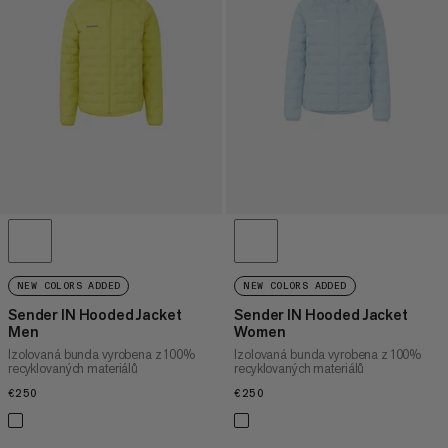
CENA OD NEJVYŠŠÍ PO NEJNIŽŠÍ
CO JE NOVÉHO
OHODNOCENÍ
NEW COLORS ADDED
NEW COLORS ADDED
Sender IN Hooded Jacket
Sender IN Hooded Jacket
Men
Women
Izolovaná bunda vyrobena z 100%
Izolovaná bunda vyrobena z 100%
recyklovaných materiálů
recyklovaných materiálů
€250
€250
€250
€250