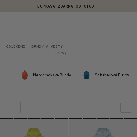
DOPRAVA ZDARMA OD €100
OBLEČENÍ
BUNDY A VESTY
(
179
)
Nepromokavé Bundy
Softshellové Bundy
NAŠE DOPORUČENÍ
CENA OD NEJNIŽŠÍ PO NEJVYŠŠÍ