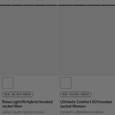
NEW COLORS ADDED
NEW COLORS ADDED
Rime Light IN Hybrid Hooded
Ultimate Comfort SO Hooded
Jacket Men
Jacket Women
Lehká izolační hybridní bunda
Celoroční softshellová turistická