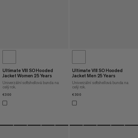
Ultimate VIII SO Hooded
Ultimate VIII SO Hooded
Jacket Women 25 Years
Jacket Men 25 Years
Univerzální softshellová bunda na
Univerzální softshellová bunda na
celý rok.
celý rok.
€300
€300
€300
€300