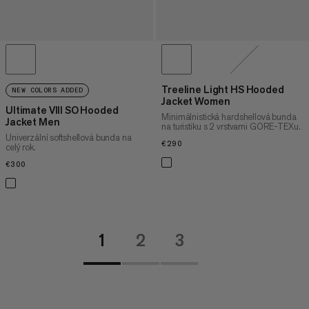
Treeline Light HS Hooded
NEW COLORS ADDED
Jacket Women
Ultimate VIII SO Hooded
Minimálnistická hardshellová bunda
Jacket Men
na turistiku s 2 vrstvami GORE-TEXu.
Univerzální softshellová bunda na
€290
€290
celý rok.
€300
€300
1
2
3