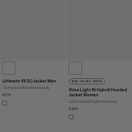
Ultimate VII SO Jacket Men
NEW COLORS ADDED
Technická softshellová bunda
Rime Light IN Hybrid Hooded
Jacket Women
€270
€270
Lehká izolační hybridní bunda
€250
€250