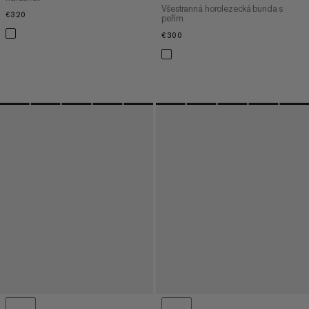
Všestranná horolezecká bunda s
€320
€320
peřím
€300
€300