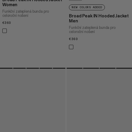
Women
NEW COLORS ADDED
Funkční zateplená bunda pro
celoroční nošení
Broad Peak IN Hooded Jacket
Men
€360
€360
Funkční zateplená bunda pro
celoroční nošení
€360
€360