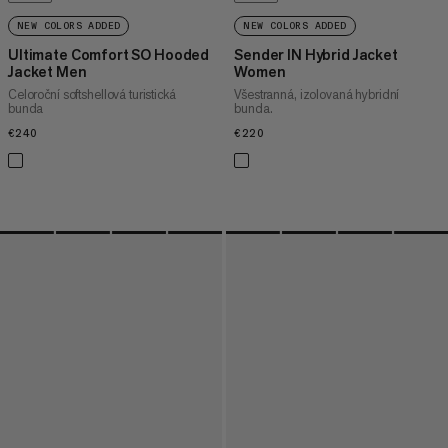
NEW COLORS ADDED
NEW COLORS ADDED
Ultimate Comfort SO Hooded
Sender IN Hybrid Jacket
Jacket Men
Women
Celoroční softshellová turistická
Všestranná, izolovaná hybridní
bunda
bunda.
€240
€240
€220
€220