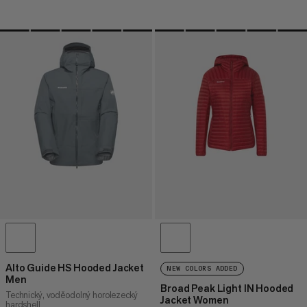
Alto Guide HS Hooded Jacket
NEW COLORS ADDED
Men
Broad Peak Light IN Hooded
Technický, voděodolný horolezecký
Jacket Women
hardshell