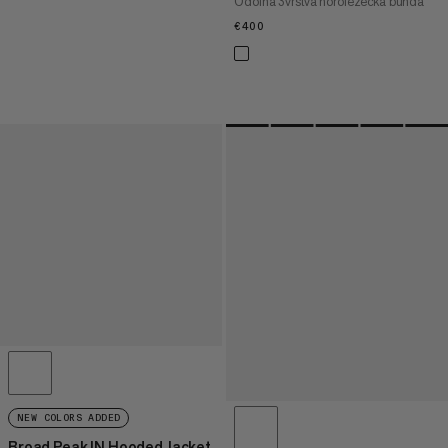
Odolná 3vrstvá horolezecká bunda
€400
€400
NEW COLORS ADDED
Broad Peak IN Hooded Jacket