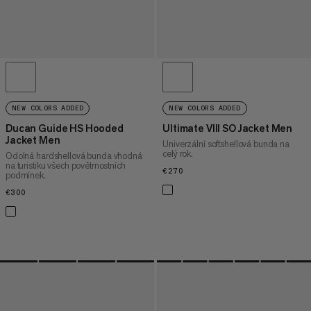
NEW COLORS ADDED
NEW COLORS ADDED
Ducan Guide HS Hooded
Ultimate VIII SO Jacket Men
Jacket Men
Univerzální softshellová bunda na
celý rok.
Odolná hardshellová bunda vhodná
na turistiku všech povětrnostních
€270
€270
podmínek.
€300
€300