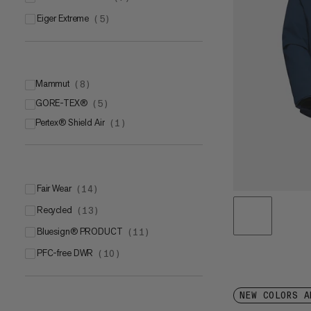
Eiger Extreme
(
5
)
Mammut
(
8
)
GORE-TEX®
Mammut DRY Tour
(
5
)
(
6
)
Pertex® Shield Air
Mammut DRY Expedition
GORE-TEX ePE membrane
(
1
)
(
2
(
)
2
)
GORE-TEX® PRO with ePE membrane
(
2
)
GORE-TEX® Pro
(
1
)
Fair Wear
(
14
)
Recycled
(
13
)
bluesign® PRODUCT
(
11
)
PFC-free DWR
(
10
)
NEW COLORS A