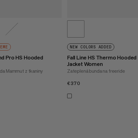
REME
NEW COLORS ADDED
nd Pro HS Hooded
Fall Line HS Thermo Hooded
Jacket Women
da Mammut z tkaniny
Zateplená bunda na freeride
€370
€370