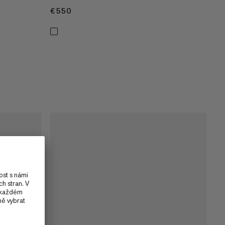
€550
€550