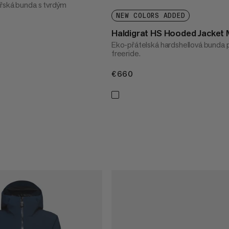
řská bunda s tvrdým
NEW COLORS ADDED
Haldigrat HS Hooded Jacket
Eko-přátelská hardshellová bunda 
freeride.
€660
€660