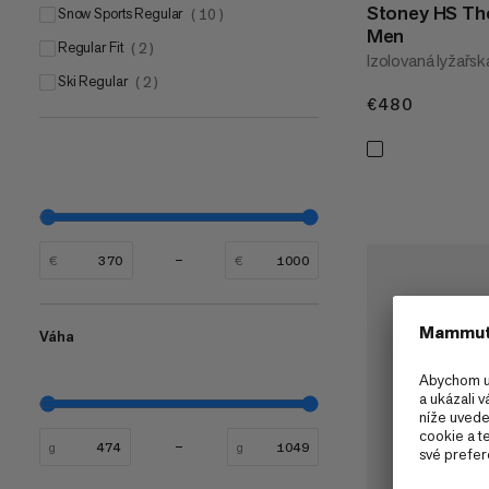
Stoney HS Th
Snow Sports Regular
(
10
)
Men
Regular Fit
(
2
)
Izolovaná lyžařsk
Ski Regular
(
2
)
€480
€480
€
€
Váha
g
g