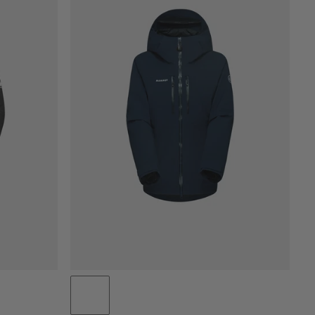
CENA OD NEJNIŽŠÍ PO NEJVYŠŠÍ
CENA OD NEJVYŠŠÍ PO NEJNIŽŠÍ
CO JE NOVÉHO
OHODNOCENÍ