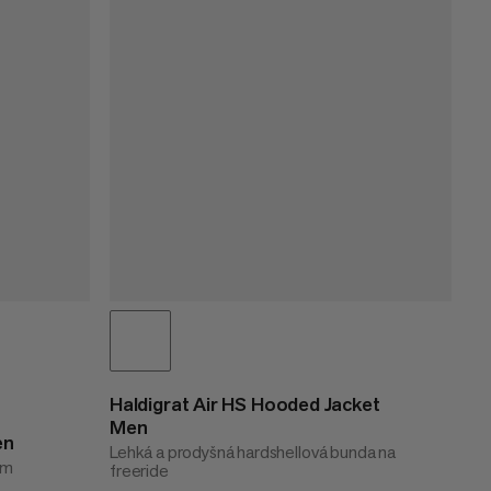
Haldigrat Air HS Hooded Jacket
Men
en
Lehká a prodyšná hardshellová bunda na
ým
freeride