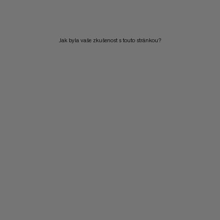
CENA OD NEJVYŠŠÍ PO NEJNIŽŠÍ
CO JE NOVÉHO
Jak byla vaše zkušenost s touto stránkou?
OHODNOCENÍ