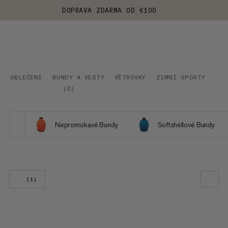
DOPRAVA ZDARMA OD €100
OBLEČENÍ
BUNDY A VESTY
VĚTROVKY
ZIMNÍ SPORTY
(
0
)
Nepromokavé Bundy
Softshellové Bundy
(1)
NAŠE DOPORUČENÍ
CENA OD NEJNIŽŠÍ PO NEJVYŠŠÍ