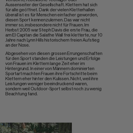
Aussenseiter der Gesellschaft. Klettern hat sich
für alle geöffnet. Dank der vielen Kletterhallen
überall ist es für Menschen einfacher geworden,
diesen Sport kennenzulernen. Das war nicht
immer so, insbesondere nicht für Frauen. Im
Herbst 2005 war Steph Davis die erste Frau, die
am El Capitan die Salathe Wall frei kletterte, nur 10
Jahre nach Lynn Hills historischem freien Aufstieg
an der Nose.
Abgesehen von diesen grossen Errungenschaften
für den Sport standen die Leistungen und Erfolge
von Frauen im Klettern lange Zeit eher im
Hintergrund. In einer von Männern dominierten
Sportart machten Frauen ihre Fortschritte beim
Klettern eher hinter den Kulissen. Nicht, weil ihre
Leistungen weniger beeindruckend waren,
sondern weil Outdoor-Sport selbst noch zu wenig
Beachtung fand.