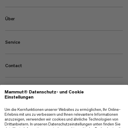
Über
Service
Contact
—