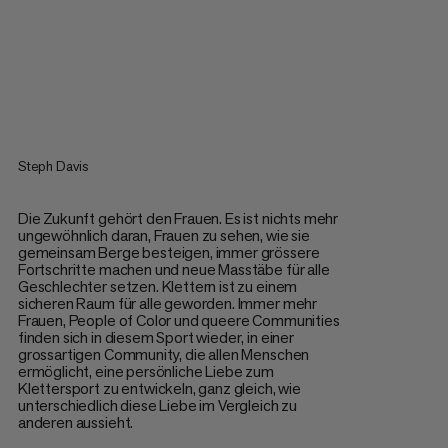
Steph Davis
Die Zukunft gehört den Frauen. Es ist nichts mehr
ungewöhnlich daran, Frauen zu sehen, wie sie
gemeinsam Berge besteigen, immer grössere
Fortschritte machen und neue Masstäbe für alle
Geschlechter setzen. Klettern ist zu einem
sicheren Raum für alle geworden. Immer mehr
Frauen, People of Color und queere Communities
finden sich in diesem Sport wieder, in einer
grossartigen Community, die allen Menschen
ermöglicht, eine persönliche Liebe zum
Klettersport zu entwickeln, ganz gleich, wie
unterschiedlich diese Liebe im Vergleich zu
anderen aussieht.