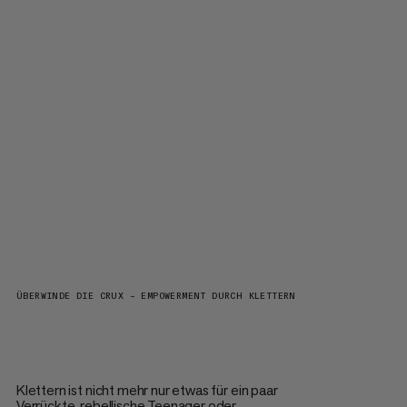
ÜBERWINDE DIE CRUX – EMPOWERMENT DURCH KLETTERN
Klettern ist nicht mehr nur etwas für ein paar
Verrückte, rebellische Teenager oder