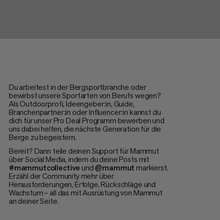
Du arbeitest in der Bergsportbranche oder
bewirbst unsere Sportarten von Berufs wegen?
Als Outdoorprofi, Ideengeber:in, Guide,
Branchenpartner:in oder Influencer:in kannst du
dich für unser Pro Deal Programm bewerben und
uns dabei helfen, die nächste Generation für die
Berge zu begeistern.
Bereit? Dann teile deinen Support für Mammut
über Social Media, indem du deine Posts mit
#mammutcollective
und
@mammut
markierst.
Erzähl der Community mehr über
Herausforderungen, Erfolge, Rückschläge und
Wachstum – all das mit Ausrüstung von Mammut
an deiner Seite.