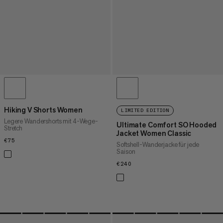
Hiking V Shorts Women
LIMITED EDITION
Legere Wandershorts mit 4-Wege-
Ultimate Comfort SO Hooded
Stretch
Jacket Women Classic
€75
€75
Softshell-Wanderjacke für jede
Saison
€240
€240