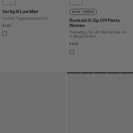
Sertig III Low Men
NEUE FARBEN
Leichter Tageswanderschuh
Runbold IV Zip Off Pants
Women
€140
€140
Vielseitige Zip-off-Wanderhose mit
4-Wege-Stretch
€140
€140