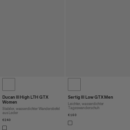
Ducan III High LTH GTX
Sertig III Low GTX Men
Women
Leichter, wasserdichter
Tageswanderschuh
Stabiler, wasserdichter Wanderstiefel
aus Leder
€160
€160
€240
€240