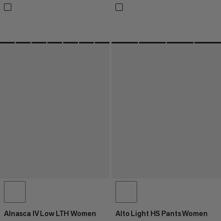
Alnasca IV Low LTH Women
Alto Light HS Pants Women