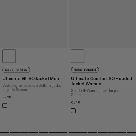
NEUE FARBEN
NEUE FARBEN
Ultimate VIII SO Jacket Men
Ultimate Comfort SO Hooded
Jacket Women
Vielseitig einsetzbare Softshelljacke
für jede Saison
Softshell-Wanderjacke für jede
Saison
€270
€270
€240
€240