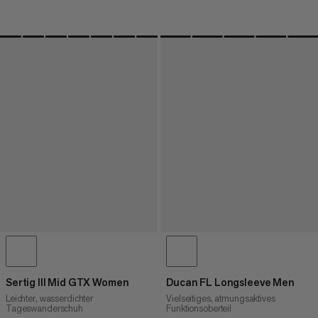
Sertig III Mid GTX Women
Ducan FL Longsleeve Men
Leichter, wasserdichter
Vielseitiges, atmungsaktives
Tageswanderschuh
Funktionsoberteil