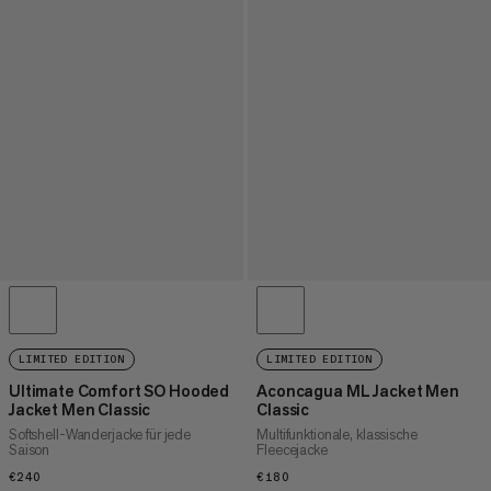
LIMITED EDITION
LIMITED EDITION
Ultimate Comfort SO Hooded
Aconcagua ML Jacket Men
Jacket Men Classic
Classic
Softshell-Wanderjacke für jede
Multifunktionale, klassische
Saison
Fleecejacke
€240
€240
€180
€180