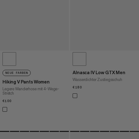
Alnasca IV Low GTX Men
NEUE FARBEN
Wasserdichter Zustiegsschuh
Hiking V Pants Women
€180
€180
Legere Wanderhose mit 4-Wege-
Stretch
€100
€100