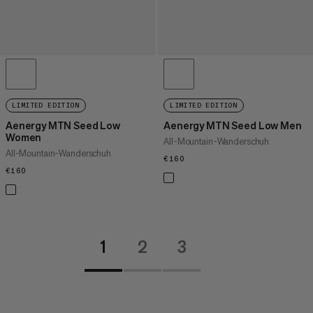
LIMITED EDITION
LIMITED EDITION
Aenergy MTN Seed Low
Aenergy MTN Seed Low Men
Women
All-Mountain-Wanderschuh
All-Mountain-Wanderschuh
€160
€160
€160
€160
1
2
3