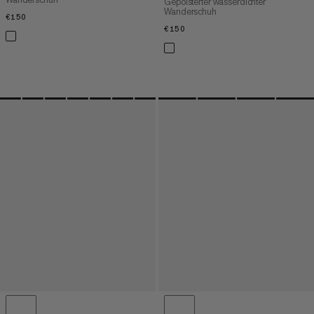
Gepolsterter wasserdichter
Wanderschuh
€150
€150
€150
€150