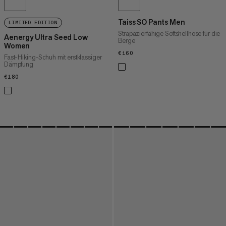
Taiss SO Pants Men
LIMITED EDITION
Strapazierfähige Softshellhose für die
Aenergy Ultra Seed Low
Berge
Women
€160
€160
Fast-Hiking-Schuh mit erstklassiger
Dämpfung
€180
€180