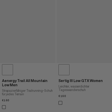
Aenergy Trail All Mountain
Sertig III Low GTX Women
Low Men
Leichter, wasserdichter
Tageswanderschuh
Strapazierfähiger Trailrunning-Schuh
für jedes Terrain
€160
€160
€160
€160