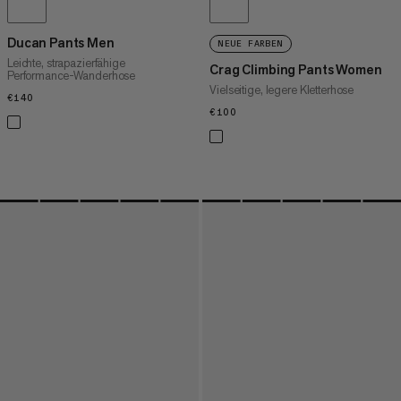
Ducan Pants Men
NEUE FARBEN
Leichte, strapazierfähige
Crag Climbing Pants Women
Performance-Wanderhose
Vielseitige, legere Kletterhose
€140
€140
€100
€100