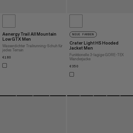
Aenergy Trail All Mountain
NEUE FARBEN
Low GTX Men
Crater Light HS Hooded
Wasserdichter Trailrunning-Schuh für
Jacket Men
jedes Terrain
Funktionelle 3-lagige GORE-TEX
€180
€180
Wanderjacke
€350
€350