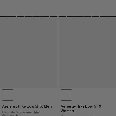
Aenergy Hike Low GTX Men
Aenergy Hike Low GTX
Women
Gepolsterter wasserdichter
Wanderschuh