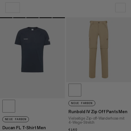
UNSERE EMPFEHLUNG
NIEDRIGSTER PREIS
HÖCHSTER PREIS
NEUHEITEN
BEWERTUNG
NEUE FARBEN
Runbold IV Zip Off Pants Men
Vielseitige Zip-off-Wanderhose mit
NEUE FARBEN
4-Wege-Stretch
Ducan FL T-Shirt Men
€140
€140