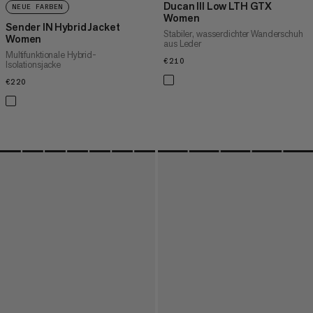
Ducan III Low LTH GTX
NEUE FARBEN
Women
Sender IN Hybrid Jacket
Stabiler, wasserdichter Wanderschuh
Women
aus Leder
Multifunktionale Hybrid-
€210
€210
Isolationsjacke
€220
€220