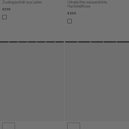
Zustiegsschuh aus Leder
Ultraleichte, wasserdichte
Hardshellhose
€200
€200
€200
€200