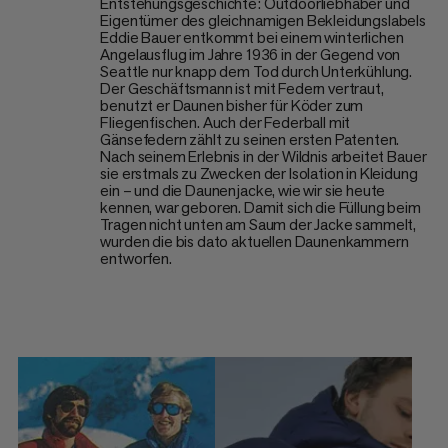
Entstehungsgeschichte: Outdoorliebhaber und
Eigentümer des gleichnamigen Bekleidungslabels
Eddie Bauer entkommt bei einem winterlichen
Angelausflug im Jahre 1936 in der Gegend von
Seattle nur knapp dem Tod durch Unterkühlung.
Der Geschäftsmann ist mit Federn vertraut,
benutzt er Daunen bisher für Köder zum
Fliegenfischen. Auch der Federball mit
Gänsefedern zählt zu seinen ersten Patenten.
Nach seinem Erlebnis in der Wildnis arbeitet Bauer
sie erstmals zu Zwecken der Isolation in Kleidung
ein – und die Daunenjacke, wie wir sie heute
kennen, war geboren. Damit sich die Füllung beim
Tragen nicht unten am Saum der Jacke sammelt,
wurden die bis dato aktuellen Daunenkammern
entworfen.