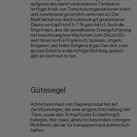
aufgrund des damit verbundenen Tierleids in
heftiger Kritik von Tierschutzorganisationen steht
und zunehmend gesetzlich verboten ist. Der
Marktanteil von durch Lebendrupf gewonnener
Daune wird auf rund 3-7 % geschätzt. Auch die
Stopfmast, also die gewaltsame Zwangsfütterung
mit beschleunigtem Wachstum zum Ziel, ist EU-
weit bloss noch in Frankreich, Spanien, Ungarn,
Bulgarien und teilen Belgiens legal. Das sind zwei
grosse Schritte in die richtige Richtung, jedoch
gibt es noch viel zu tun.
Gütesiegel
Achte beim Kauf von Daunenprodukten auf
Zertifizierungen, die eine artgerechte Haltung der
Tiere, sowie den Totrupf (oder Schlachtrupf)
belegen. Hier zwei Labels mit besonders strengen
Richtlinien, die wir für transparent und authentisch
halten: