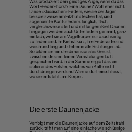
Was produziert dein geistiges Auge, wenn du das
Wort «Feder» hörst? Eine Daune? Wohl eher nicht.
Diese «klassischen» Federn, wie sie der Jäger
beispielsweise am Filzhut stecken hat, sind
sogenannte Konturfedern: länglich, flach,
vergleichsweise steif und mit langem Kiel. Daunen
hingegen werden auch Unterfedern genannt, ganz
einfach, weil sie am Vogelkörper nur bauchseitig
zu finden sind. Ihr Kiel ist kurz, ihre Federäste sind
weich und lang und stehen in alle Richtungen ab.
So bilden sie ein dreidimensionales Gerüst,
zwischen dessen feinen Verästelungen Luft
gespeichert wird. In der Summe ergibt das ein
isolierendes Polster, welches von Kälte nicht
durchdrungen wird und Wärme dort einschliesst,
wo sie entsteht: am Körper.
Die erste Daunenjacke
Verfolgt man die Daunenjacke auf dem Zeitstrahl
zurück, trifft man auf eine einfache wie schlüssige