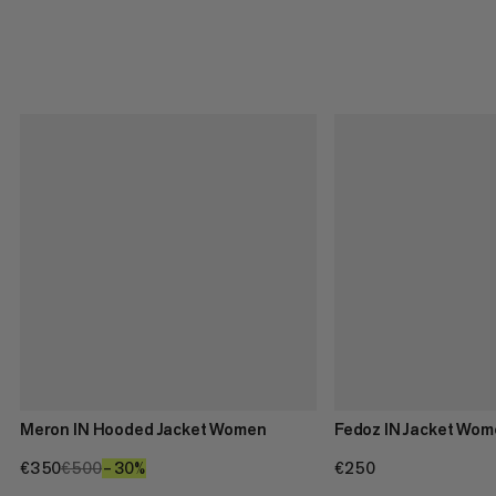
Meron IN Hooded Jacket Women
Fedoz IN Jacket Wo
€350
€350
€500
€500
–30%
30%
€250
€250