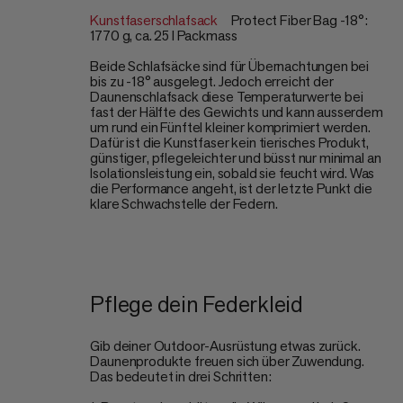
Kunstfaserschlafsack
Protect Fiber Bag -18°:
1770 g, ca. 25 l Packmass
Beide Schlafsäcke sind für Übernachtungen bei
bis zu -18° ausgelegt. Jedoch erreicht der
Daunenschlafsack diese Temperaturwerte bei
fast der Hälfte des Gewichts und kann ausserdem
um rund ein Fünftel kleiner komprimiert werden.
Dafür ist die Kunstfaser kein tierisches Produkt,
günstiger, pflegeleichter und büsst nur minimal an
Isolationsleistung ein, sobald sie feucht wird. Was
die Performance angeht, ist der letzte Punkt die
klare Schwachstelle der Federn.
Pflege dein Federkleid
Gib deiner Outdoor-Ausrüstung etwas zurück.
Daunenprodukte freuen sich über Zuwendung.
Das bedeutet in drei Schritten: