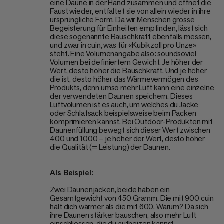
eine Daune in der Hand zusammen und öffnet die
Faust wieder, entfaltet sie von allein wieder in ihre
ursprüngliche Form. Da wir Menschen grosse
Begeisterung für Einheiten empfinden, lässt sich
diese sogenannte Bauschkraft ebenfalls messen,
und zwar in cuin, was für «Kubikzoll pro Unze»
steht. Eine Volumenangabe also: soundsoviel
Volumen bei definiertem Gewicht. Je höher der
Wert, desto höher die Bauschkraft. Und je höher
die ist, desto höher das Wärmevermögen des
Produkts, denn umso mehr Luft kann eine einzelne
der verwendeten Daunen speichern. Dieses
Luftvolumen ist es auch, um welches du Jacke
oder Schlafsack beispielsweise beim Packen
komprimieren kannst. Bei Outdoor-Produkten mit
Daunenfüllung bewegt sich dieser Wert zwischen
400 und 1000 – je höher der Wert, desto höher
die Qualität (= Leistung) der Daunen.
Als Beispiel:
Zwei Daunenjacken, beide haben ein
Gesamtgewicht von 450 Gramm. Die mit 900 cuin
hält dich wärmer als die mit 600. Warum? Da sich
ihre Daunen stärker bauschen, also mehr Luft
einschliessen, die du aufheizen kannst.