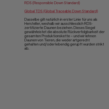
RDS (Responsible Down Standard)
Global TDS (Global Traceable Down Standard)
Dasselbe gilt natürlich in erster Linie für uns als
Hersteller, weshalb wir ausschliesslich RDS-
zertifizierte Daunen beziehen. Dieses Siegel
gewährleistet die absolute Rückverfolgbarkeit der
gesamten Produktionskette – und wir lehnen
Daunen von Tieren, die weder artgerecht
gehalten und/oder lebendig gerupft wurden strikt
ab.