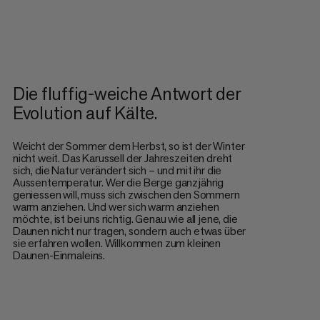
Die fluffig-weiche Antwort der
Evolution auf Kälte.
Weicht der Sommer dem Herbst, so ist der Winter
nicht weit. Das Karussell der Jahreszeiten dreht
sich, die Natur verändert sich – und mit ihr die
Aussentemperatur. Wer die Berge ganzjährig
geniessen will, muss sich zwischen den Sommern
warm anziehen. Und wer sich warm anziehen
möchte, ist bei uns richtig. Genau wie all jene, die
Daunen nicht nur tragen, sondern auch etwas über
sie erfahren wollen. Willkommen zum kleinen
Daunen-Einmaleins.