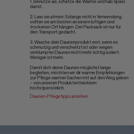
1. Benutze sie, schätze die Wärme und hab Spass
damit.
2. Lass sie atmen: Solange nicht in Verwendung,
sollten sie am besten an einem luftigen und
trockenen Ort hängen. Der Packsack ist nur für
den Transport gedacht.
3. Wasche dein Daunenprodukt erst, wenn es
schmutzig und verschwitzt ist oder wegen
verklumpter Daunen nicht mehr richtig isoliert.
Weniger ist mehr.
Damit dich deine Daunen möglichst lange
begleiten, möchten wir dir warme Empfehlungen
zur Pflege warmer Sachen mit auf den Weg geben
– von unseren Produktentwicklern
höchstpersönlich.
Daunen-Pflegetipps ansehen