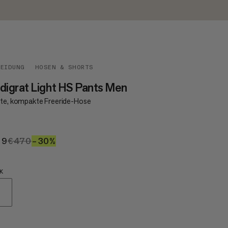
LEIDUNG
HOSEN & SHORTS
digrat Light HS Pants Men
hte, kompakte Freeride-Hose
29
€329
€470
€470
–30%
30%
K