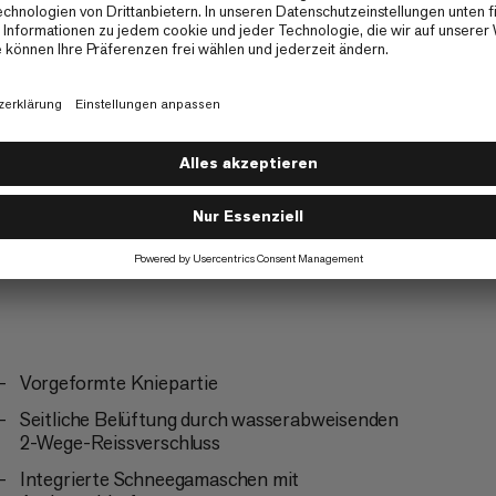
Bergsteigen
4/6
Vorgeformte Kniepartie
Seitliche Belüftung durch wasserabweisenden
2-Wege-Reissverschluss
Integrierte Schneegamaschen mit