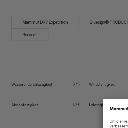
einem Whiteout durchnässt zu...
Mammut DRY Expedition
Bluesign® PRODUC
Recycelt
Wasserundurchlässigkeit
Winddichtigkeit
6/6
Abriebfestigkeit
Leichtigkeit
4/6