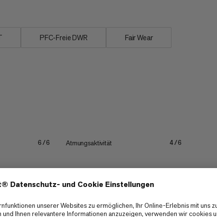
T
PFC-Freie DWR
Fair Wear
Atmungsaktivität
6/6
4/6
Packmass
4/6
3/6