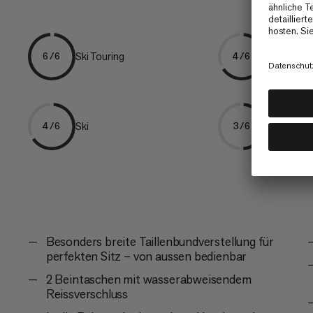
Ski Touring
Freeriden
6/6
4/6
Ski
Trekking
4/6
3/6
Besonders breite Taillenbundverstellung für
perfekten Sitz – von aussen bedienbar
2 Beintaschen mit wasserabweisendem
Reissverschluss