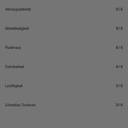
Atmungsaktivität
5/6
Abriebfestigkeit
5/6
Packmass
4/6
Dehnbarkeit
4/6
Leichtigkeit
3/6
Schnelles Trocknen
3/6