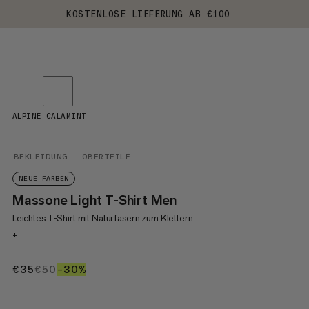
KOSTENLOSE LIEFERUNG AB €100
ALPINE CALAMINT
BEKLEIDUNG
OBERTEILE
NEUE FARBEN
Massone Light T-Shirt Men
Leichtes T-Shirt mit Naturfasern zum Klettern
+
€35
€35
€50
€50
–30%
30%