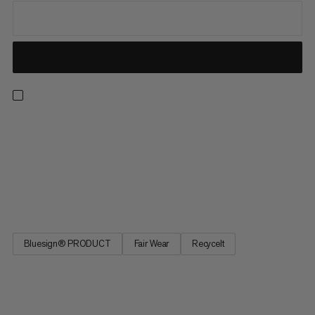
Dieses Klettershirt ist in der Halle wie am Fels ein treuer
Begleiter. Die atmungsaktive Mischung aus
geruchshemmendem Hanf, schnelltrocknendem recycelten
Polyester und Lyocell bietet dir bereits beim Zustieg ein
angenehmes Tragegefühl und an der Kletterwand entfaltet
das Shirt dann sein wahres...
Bluesign® PRODUCT
Fair Wear
Recycelt