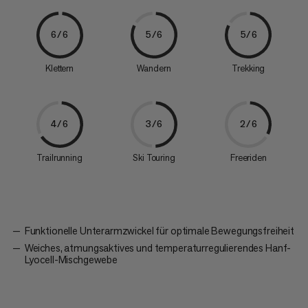
6/6
5/6
5/6
Klettern
Wandern
Trekking
4/6
3/6
2/6
Trailrunning
Ski Touring
Freeriden
Funktionelle Unterarmzwickel für optimale Bewegungsfreiheit
Weiches, atmungsaktives und temperaturregulierendes Hanf-
Lyocell-Mischgewebe