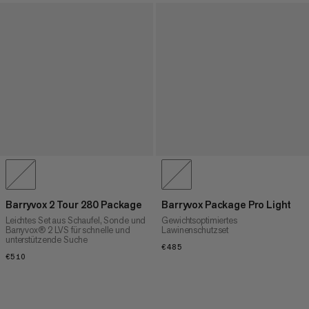
Barryvox 2 Tour 280 Package
Barryvox Package Pro Light
Leichtes Set aus Schaufel, Sonde und
Gewichtsoptimiertes
Barryvox® 2 LVS für schnelle und
Lawinenschutzset
unterstützende Suche
€485
€485
€510
€510