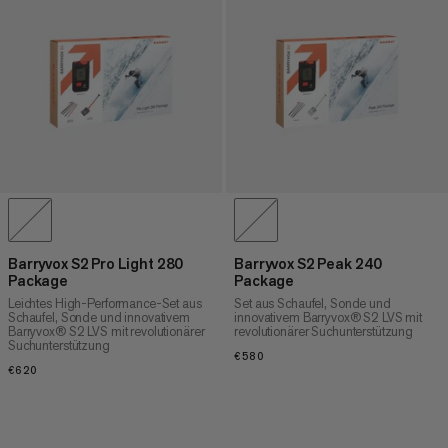
Barryvox S2 Pro Light 280
Barryvox S2 Peak 240
Package
Package
Leichtes High-Performance-Set aus
Set aus Schaufel, Sonde und
Schaufel, Sonde und innovativem
innovativem Barryvox® S2 LVS mit
Barryvox® S2 LVS mit revolutionärer
revolutionärer Suchunterstützung
Suchunterstützung
€580
€580
€620
€620