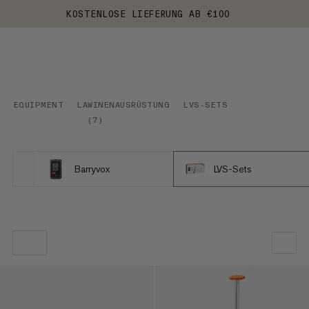
KOSTENLOSE LIEFERUNG AB €100
EQUIPMENT
LAWINENAUSRÜSTUNG
LVS-SETS
(
7
)
Barryvox
LVS-Sets
UNSERE EMPFEHLUNG
NIEDRIGSTER PREIS