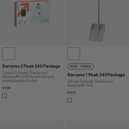
HÖCHSTER PREIS
NEUHEITEN
BEWERTUNG
Barryvox 2 Peak 240 Package
NEUE FARBEN
Set aus Schaufel, Sonde und
Barryvox 1 Peak 240 Package
Barryvox® 2 LVS für schnelle und
unterstützende Suche
Set aus Schaufel, Sonde und
Barryvox® 1 LVS
€490
€490
€435
€435