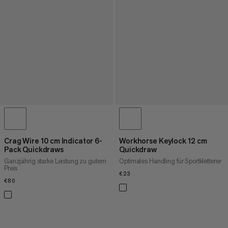
Crag Wire 10 cm Indicator 6-
Workhorse Keylock 12 cm
Pack Quickdraws
Quickdraw
Ganzjährig starke Leistung zu gutem
Optimales Handling für Sportkletterer
Preis
€23
€23
€80
€80