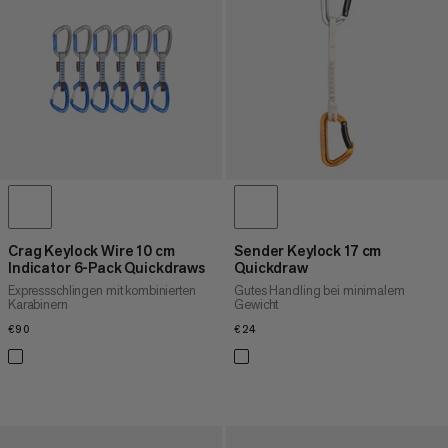
Crag Keylock Wire 10 cm
Sender Keylock 17 cm
Indicator 6-Pack Quickdraws
Quickdraw
Expressschlingen mit kombinierten
Gutes Handling bei minimalem
Karabinern
Gewicht
€90
€90
€24
€24