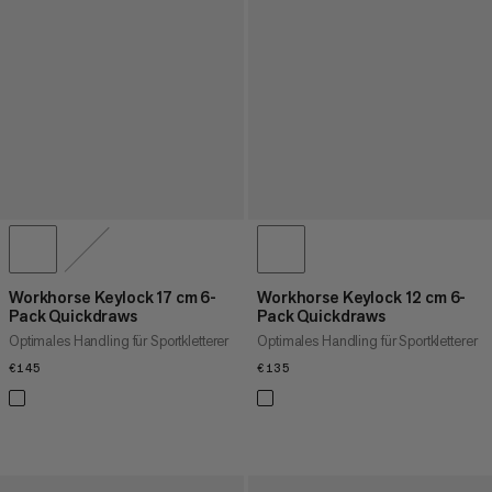
Workhorse Keylock 17 cm 6-
Workhorse Keylock 12 cm 6-
Pack Quickdraws
Pack Quickdraws
Optimales Handling für Sportkletterer
Optimales Handling für Sportkletterer
€145
€145
€135
€135