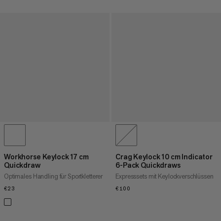
Workhorse Keylock 17 cm
Crag Keylock 10 cm Indicator
Quickdraw
6-Pack Quickdraws
Optimales Handling für Sportkletterer
Expresssets mit Keylockverschlüssen
€23
€23
€100
€100