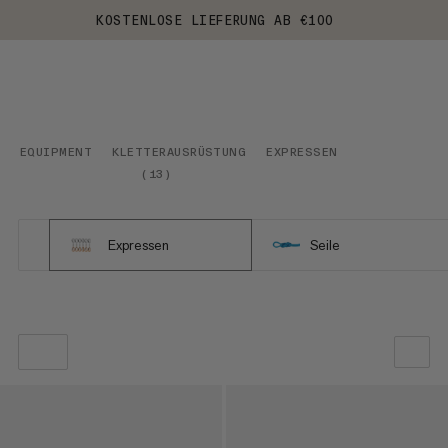
KOSTENLOSE LIEFERUNG AB €100
EQUIPMENT
KLETTERAUSRÜSTUNG
EXPRESSEN
(
13
)
Expressen
Seile
UNSERE EMPFEHLUNG
NIEDRIGSTER PREIS