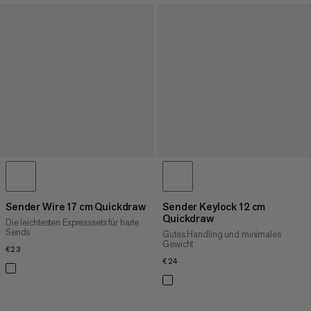
Sender Wire 17 cm Quickdraw
Sender Keylock 12 cm
Quickdraw
Die leichtesten Expresssets für harte
Sends
Gutes Handling und minimales
Gewicht
€23
€23
€24
€24