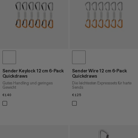
HÖCHSTER PREIS
NEUHEITEN
BEWERTUNG
Sender Keylock 12 cm 6-Pack
Sender Wire 12 cm 6-Pack
Quickdraws
Quickdraws
Gutes Handling und geringes
Die leichtesten Expresssets für harte
Gewicht
Sends
€140
€140
€125
€125