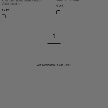
Volle wiederbefüllbare Airbag-
Gaskartusche
€165
€165
€230
€230
1
Wie bewertest du diese Seite?