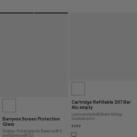
Cartridge Refillable 207 Bar
Alu empty
Leere wiederbefüllbare Airbag-
Gaskartusche
Barryvox Screen Protection
Glass
€230
€230
Display-Schutzglas für Barryvox® 2
und Barryvox® S2