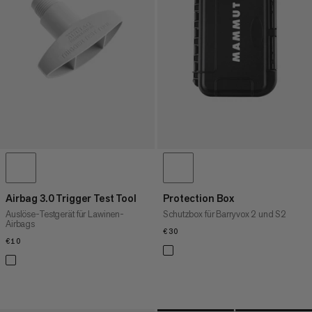
HÖCHSTER PREIS
NEUHEITEN
BEWERTUNG
Airbag 3.0 Trigger Test Tool
Protection Box
Auslöse-Testgerät für Lawinen-
Schutzbox für Barryvox 2 und S2
Airbags
€30
€30
€10
€10