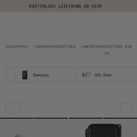
KOSTENLOSE LIEFERUNG AB €100
EQUIPMENT
LAWINENAUSRÜSTUNG
LAWINENAUSRÜSTUNG ZUBE
(
8
)
Barryvox
LVS-Sets
UNSERE EMPFEHLUNG
NIEDRIGSTER PREIS