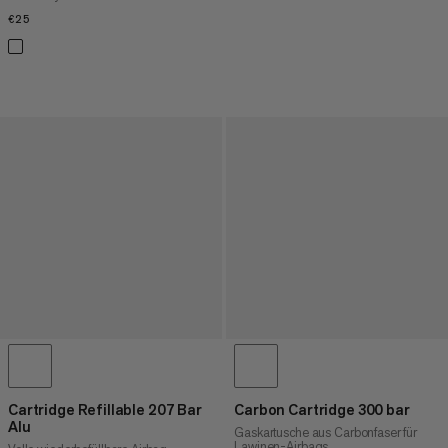
€25
€25
Cartridge Refillable 207 Bar
Carbon Cartridge 300 bar
Alu
Gaskartusche aus Carbonfaser für
Lawinen-Airbags