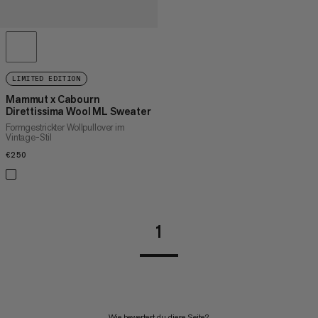
LIMITED EDITION
Mammut x Cabourn
Direttissima Wool ML Sweater
Formgestrickter Wollpullover im
Vintage-Stil
€250
€250
1
Wie bewertest du diese Seite?