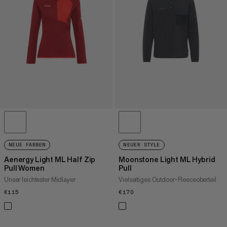
HÖCHSTER PREIS
NEUHEITEN
BEWERTUNG
NEUE FARBEN
NEUER STYLE
Aenergy Light ML Half Zip
Moonstone Light ML Hybrid
Pull Women
Pull
Unser leichtester Midlayer
Vielseitiges Outdoor-Fleeceoberteil
€115
€115
€170
€170