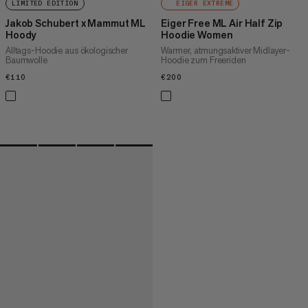
LIMITED EDITION
EIGER EXTREME
Jakob Schubert x Mammut ML
Eiger Free ML Air Half Zip
Hoody
Hoodie Women
Alltags-Hoodie aus ökologischer
Warmer, atmungsaktiver Midlayer-
Baumwolle
Hoodie zum Freeriden
€110
€110
€200
€200