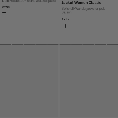
Dein Feedback – deine Softshelljacke
Jacket Women Classic
€290
€290
Softshell-Wanderjacke für jede
Saison
€240
€240