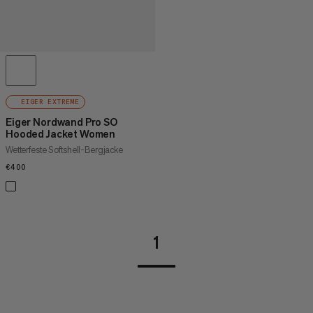
EIGER EXTREME
Eiger Nordwand Pro SO
Hooded Jacket Women
Wetterfeste Softshell-Bergjacke
€400
€400
1