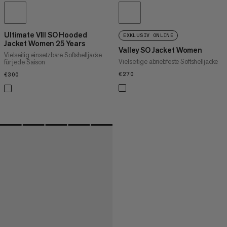
Ultimate VIII SO Hooded
EXKLUSIV ONLINE
Jacket Women 25 Years
Valley SO Jacket Women
Vielseitig einsetzbare Softshelljacke
Vielseitige abriebfeste Softshelljacke
für jede Saison
€270
€270
€300
€300