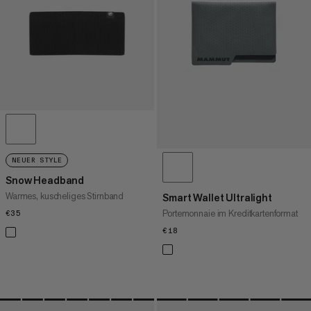
HÖCHSTER PREIS
NEUHEITEN
BEWERTUNG
NEUER STYLE
Snow Headband
Warmes, kuscheliges Stirnband
Smart Wallet Ultralight
Portemonnaie im Kreditkartenformat
€35
€35
€18
€18