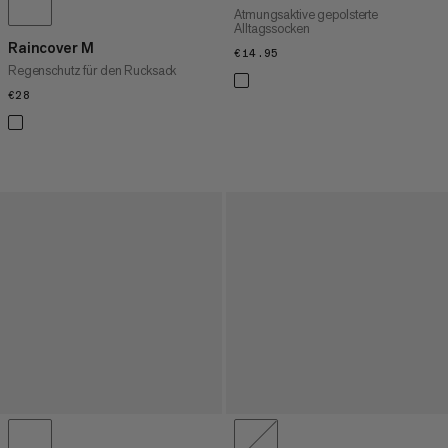
Atmungsaktive gepolsterte
Alltagssocken
Raincover M
€14.95
€14.95
Regenschutz für den Rucksack
€28
€28