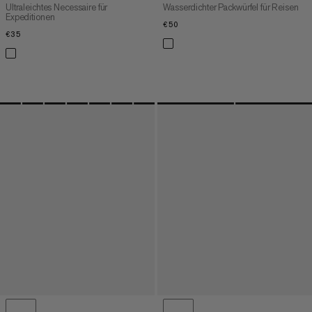
Ultraleichtes Necessaire für
Wasserdichter Packwürfel für Reisen
Expeditionen
€50
€50
€35
€35