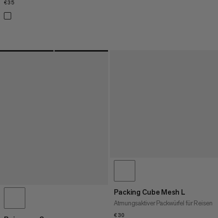
€35
€35
Packing Cube Mesh L
Atmungsaktiver Packwürfel für Reisen
€30
€30