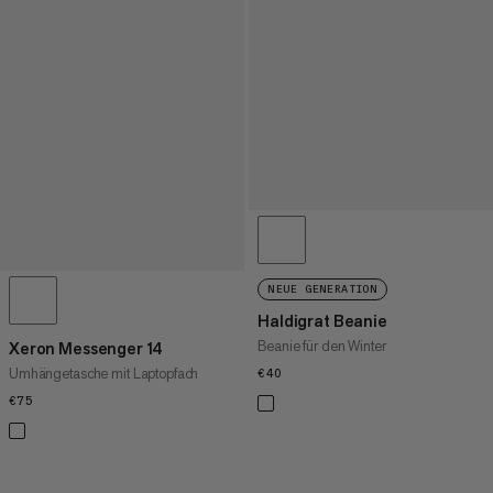
NEUE GENERATION
Haldigrat Beanie
Beanie für den Winter
Xeron Messenger 14
Umhängetasche mit Laptopfach
€40
€40
€75
€75