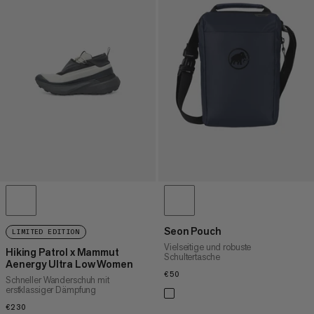
Seon Pouch
LIMITED EDITION
Vielseitige und robuste
Hiking Patrol x Mammut
Schultertasche
Aenergy Ultra Low Women
€50
€50
Schneller Wanderschuh mit
erstklassiger Dämpfung
€230
€230