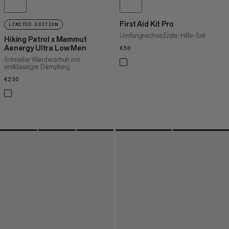
First Aid Kit Pro
LIMITED EDITION
Umfangreiches Erste-Hilfe-Set
Hiking Patrol x Mammut
Aenergy Ultra Low Men
€50
€50
Schneller Wanderschuh mit
erstklassiger Dämpfung
€230
€230