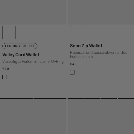
Seon Zip Wallet
EXKLUSIV ONLINE
Robustes und wasserabweisendes
Valley Card Wallet
Portemonnaie
Vielseitiges Portemonnaie mit O-Ring
€40
€40
€40
€40