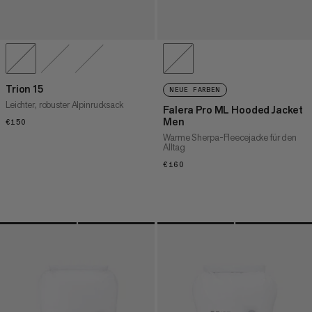
Trion 15
NEUE FARBEN
Leichter, robuster Alpinrucksack
Falera Pro ML Hooded Jacket
Men
€150
€150
Warme Sherpa-Fleecejacke für den
Alltag
€160
€160