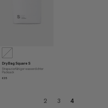
Dry Bag Square S
Strapazierfähiger wasserdichter
Packsack
€35
€35
2
3
4