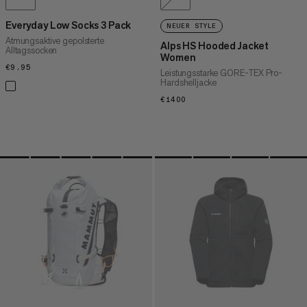
Everyday Low Socks 3 Pack
NEUER STYLE
Atmungsaktive gepolsterte
Alps HS Hooded Jacket
Alltagssocken
Women
€9.95
€9.95
Leistungsstarke GORE-TEX Pro-
Hardshelljacke
€1400
€1400