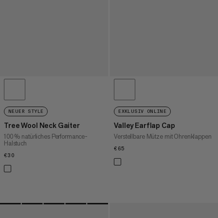
NEUER STYLE
EXKLUSIV ONLINE
Tree Wool Neck Gaiter
Valley Earflap Cap
100 % natürliches Performance-
Verstellbare Mütze mit Ohrenklappen
Halstuch
€65
€65
€30
€30