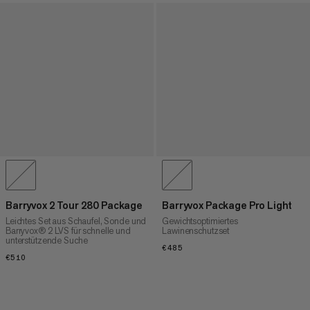
Barryvox 2 Tour 280 Package
Barryvox Package Pro Light
Leichtes Set aus Schaufel, Sonde und
Gewichtsoptimiertes
Barryvox® 2 LVS für schnelle und
Lawinenschutzset
unterstützende Suche
€485
€485
€510
€510