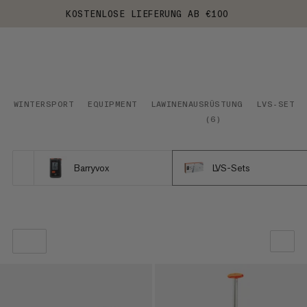
KOSTENLOSE LIEFERUNG AB €100
WINTERSPORT
EQUIPMENT
LAWINENAUSRÜSTUNG
LVS-SETS
(
6
)
Barryvox
LVS-Sets
UNSERE EMPFEHLUNG
NIEDRIGSTER PREIS