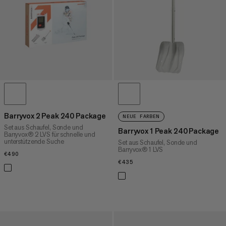
HÖCHSTER PREIS
NEUHEITEN
BEWERTUNG
Barryvox 2 Peak 240 Package
NEUE FARBEN
Set aus Schaufel, Sonde und
Barryvox 1 Peak 240 Package
Barryvox® 2 LVS für schnelle und
unterstützende Suche
Set aus Schaufel, Sonde und
Barryvox® 1 LVS
€490
€490
€435
€435