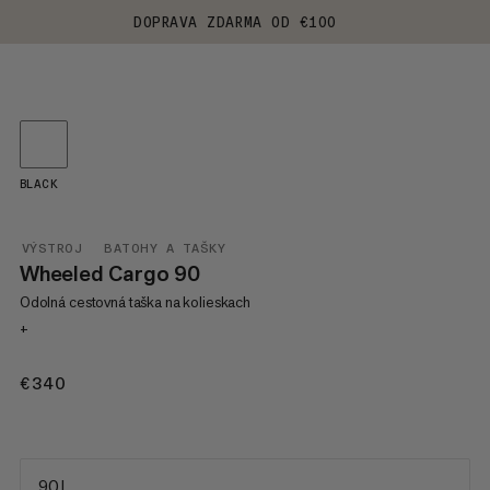
DOPRAVA ZDARMA OD €100
BLACK
VÝSTROJ
BATOHY A TAŠKY
Wheeled Cargo 90
Odolná cestovná taška na kolieskach
+
€340
€340
90 L