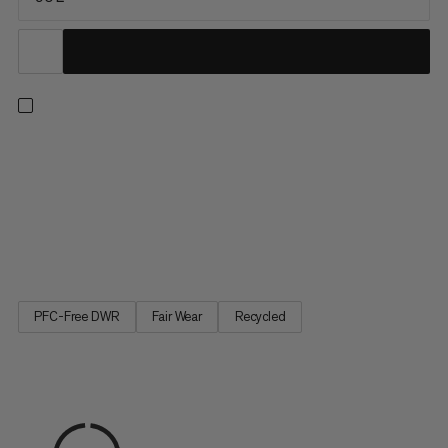
Ľahko prepravujte ťažké výbavu kamkoľvek vás vaše
dobrodružstvá zavedú. Vyrobená tak, aby odolala hrubému
zaobchádzaniu, odolná a vodeodolná ripstop tkanina chráni
vašu výbavu pred miernym dážďom a snehom. Interiérové a
exteriérové vrecká zvyšujú organizáciu a umožňujú rýchly
prístup ku základným...
PFC-Free DWR
Fair Wear
Recycled