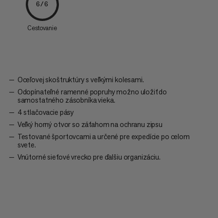
6/6
Cestovanie
Oceľovej skoštruktúry s veľkými kolesami.
Odopínateľné ramenné popruhy možno uložiť do
samostatného zásobníka vieka.
4 stlačovacie pásy
Veľký horný otvor so záťahom na ochranu zipsu
Testované športovcami a určené pre expedície po celom
svete.
Vnútorné sieťové vrecko pre ďalšiu organizáciu.