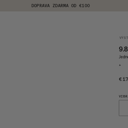
DOPRAVA ZDARMA OD €100
VÝS
9.
Jedno
+
€1
VIBR