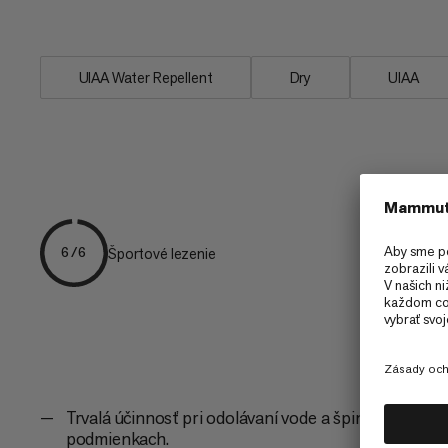
najpredávanejšom lane Mammut Eterni
UIAA Water Repellent
Dry
UIAA
Športové lezenie
6/6
Trvalá účinnosť pri odolávaní vode a špiny podľa U
podmienkach.