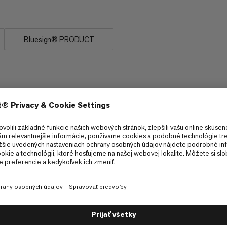
ty Dry.
Bluesign® PRODUCT
IAA pre maximálnu bezpečnosť v najťažších