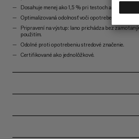
Dosahuje menej ako 1,5 % pri testoch absorpcie vo
Optimalizovaná odolnosť voči opotrebeniu vďaka tec
Pripravení na výstup: lano prichádza bez zamotaný
použitím.
Odolné proti opotrebeniu stredové značenie.
Certifikované ako jednolôžkové.