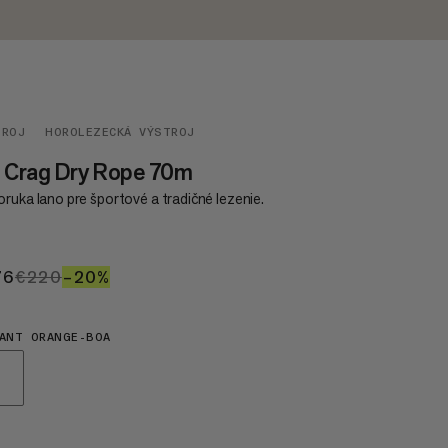
TROJ
HOROLEZECKÁ VÝSTROJ
8 Crag Dry Rope 70m
ruka lano pre športové a tradičné lezenie.
76
€176
€220
€220
–20%
20%
ANT ORANGE-BOA