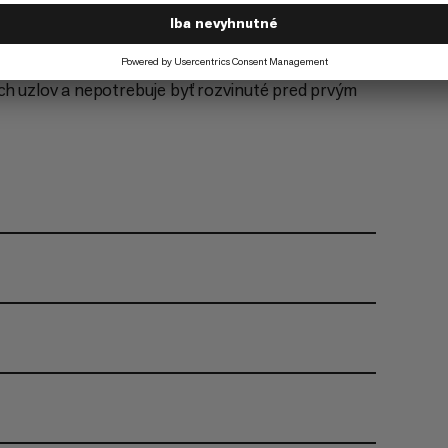
dy UIAA.
hnológii Dry finishing.
ch uzlov a nepotrebuje byť rozvinuté pred prvým