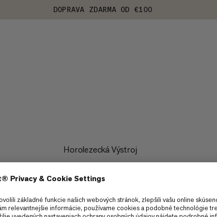
DOPRAVA ZDARMA OD €100
Horolezecká Výstroj