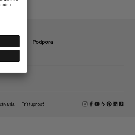
Podpora
žívania
Prístupnosť