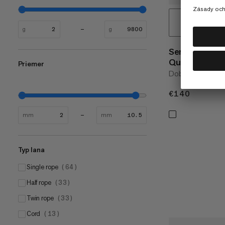
g
g
Sender Keyloc
Quickdraws
Priemer
Dobré ovládanie 
€140
€140
mm
mm
Typ lana
Single rope
(
64
)
Half rope
(
33
)
Twin rope
(
33
)
Cord
(
13
)