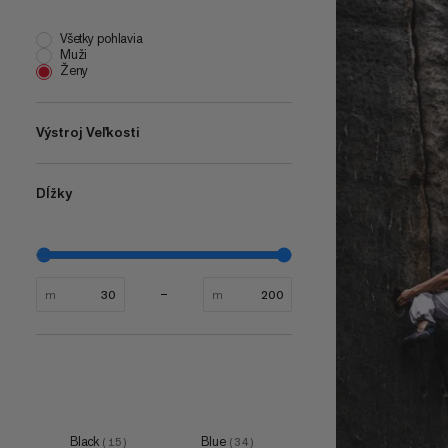
Všetky pohlavia
Muži
Ženy
Výstroj Veľkosti
Dĺžky
one size
(
32
)
XS
(
8
)
S
(
9
)
M
(
8
)
m
m
L
(
8
)
Black
Blue
(
15
)
(
34
)