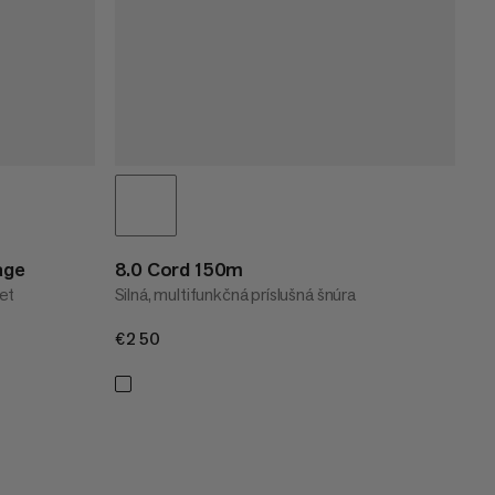
age
8.0 Cord 150m
et
Silná, multifunkčná príslušná šnúra
€250
€250