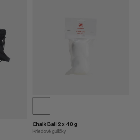
CENA OD NAJNIŽŠEJ PO NAJVYŠŠIU
CENA VYSOKÁ AŽ NÍZKA
ČO JE NOVÉHO
HODNOTENIE
Chalk Ball 2 x 40 g
Kriedové guľičky