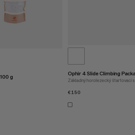
Ophir 4 Slide Climbing Pack
100 g
Základný horolezecký štartovací s
€150
€150