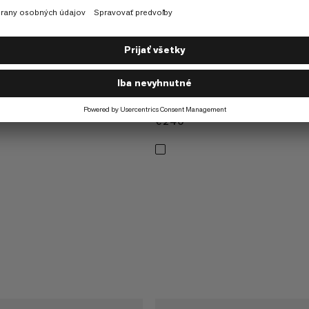
Adam Ondra 8.7 We Care Dr
k 12 cm 6-Pack
Rope 70m
Výkonná horolezecká lano
a minimálna váha
€240
€240