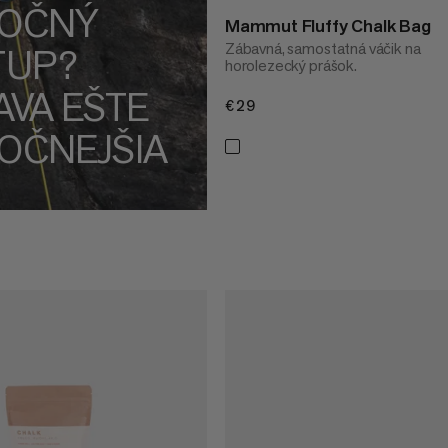
OČNÝ
Mammut Fluffy Chalk Bag
Zábavná, samostatná váčik na
TUP?
horolezecký prášok.
AVA EŠTE
€29
€29
OČNEJŠIA