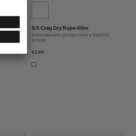
y
9.5 Crag Dry Rope 40m
Jednoruka lano pre športové a tradičné
lezenie.
€180
€180