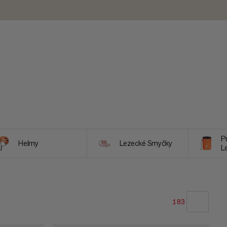
P
Helmy
Lezecké Smyčky
L
B
183
NAŠE ODPORÚČANIE