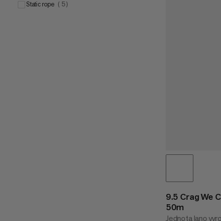
Static rope
(
5
)
9.5 Crag We C
50m
Jednota lano vy