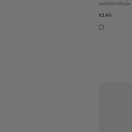
využitím zdrojov
€140
€140