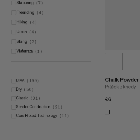
skitouring
(
7
)
freeriding
(
4
)
hiking
(
4
)
urban
(
4
)
skiing
(
2
)
viaferrata
(
1
)
Chalk Powder 
UIAA
(
199
)
Prášok z kriedy
Dry
UIAA
(
50
)
(
149
)
Classic
UIAA Water Repellent
(
31
)
(
50
)
€6
€6
Sender Construction
(
21
)
Core Protect Technology
(
11
)