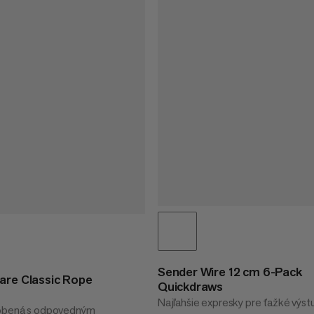
Sender Wire 12 cm 6-Pack
are Classic Rope
Quickdraws
Najľahšie expresky pre ťažké výst
robená s odpovedným