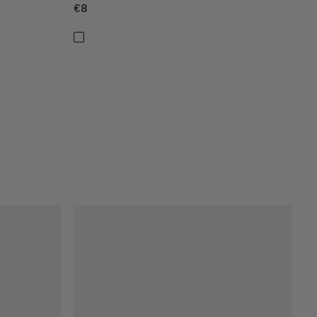
€8
€8