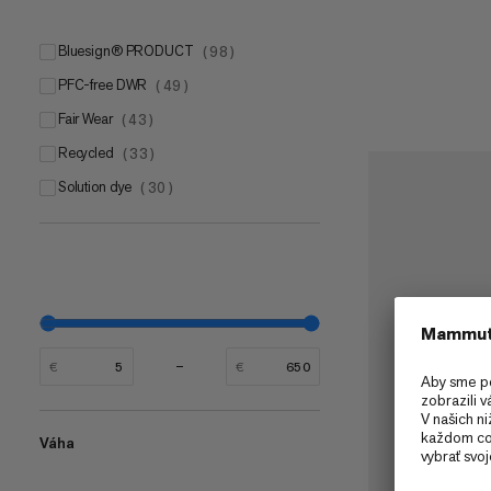
bluesign® PRODUCT
(
98
)
PFC-free DWR
(
49
)
Fair Wear
(
43
)
Recycled
(
33
)
Solution dye
(
30
)
€
€
Váha