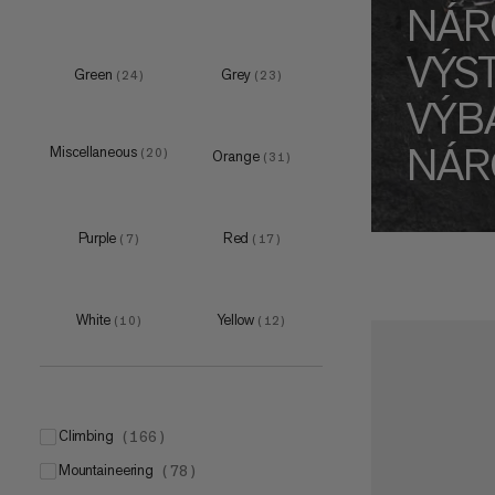
NÁR
VÝS
Green
Grey
(
24
)
(
23
)
VÝB
NÁR
Miscellaneous
(
20
)
Orange
(
31
)
Purple
Red
(
7
)
(
17
)
White
Yellow
(
10
)
(
12
)
climbing
(
166
)
mountaineering
(
78
)