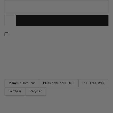
Na dni voľného jazdenia so zjazdovkou v dosahu ponúkajú
termo nohavice Fall Line HS teplo a ochranu, aby ste boli vždy
pripravení na ďalšie kolo. Tieto izolačné lyžiarske nohavice boli
špeciálne navrhnuté pre veľké dni na zjazdovke s práčkovou
vrstvou, funkciami, ako je zosilnený nárt, vnútorné...
Mammut DRY Tour
Bluesign® PRODUCT
PFC-Free DWR
Fair Wear
Recycled