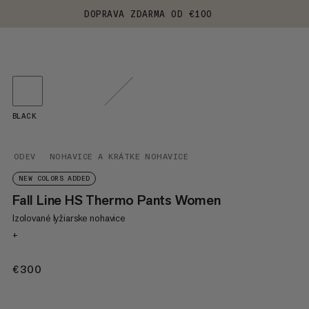
DOPRAVA ZDARMA OD €100
BLACK
ODEV
NOHAVICE A KRÁTKE NOHAVICE
NEW COLORS ADDED
Fall Line HS Thermo Pants Women
Izolované lyžiarske nohavice
+
€300
€300