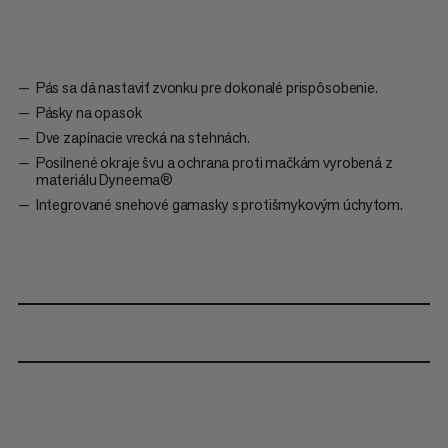
Pás sa dá nastaviť zvonku pre dokonalé prispôsobenie.
Pásky na opasok
Dve zapínacie vrecká na stehnách.
Posilnené okraje švu a ochrana proti mačkám vyrobená z
materiálu Dyneema®
Integrované snehové gamasky s protišmykovým úchytom.