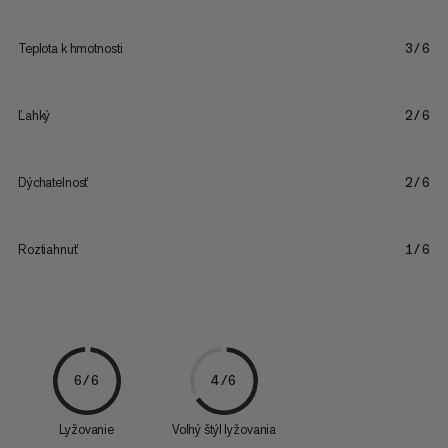
Teplota k hmotnosti
3/6
Ľahký
2/6
Dýchatelnosť
2/6
Roztiahnuť
1/6
6/6
4/6
Lyžovanie
Voľný štýl lyžovania