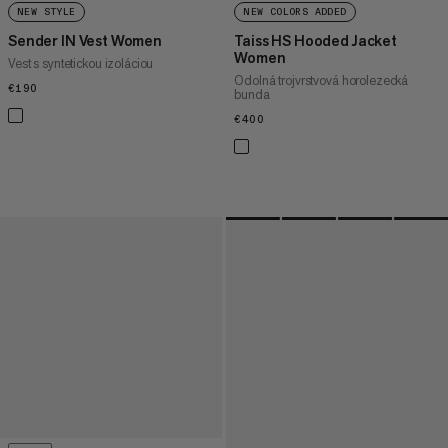
NEW STYLE
NEW COLORS ADDED
Sender IN Vest Women
Taiss HS Hooded Jacket
Women
Vest s syntetickou izoláciou
Odolná trojvrstvová horolezecká
€190
€190
bunda
€400
€400