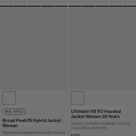
Ultimate VIII SO Hooded
NEW STYLE
Jacket Women 25 Years
Broad Peak IN Hybrid Jacket
Jacket z mäkkého materiálu, vhodný
Women
na použitie celoročne
Všestranná zateplená hybridná bunda
€300
€300