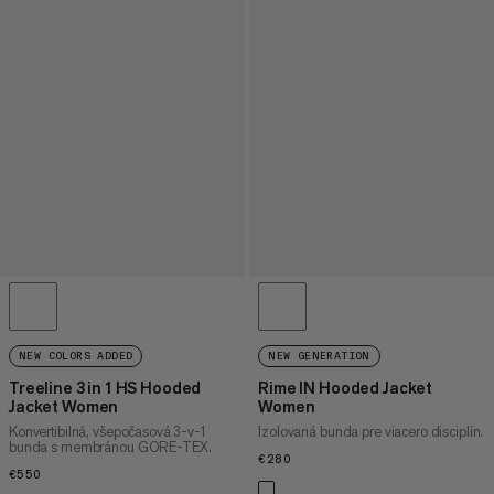
NEW COLORS ADDED
NEW GENERATION
Treeline 3 in 1 HS Hooded
Rime IN Hooded Jacket
Jacket Women
Women
Konvertibilná, všepočasová 3-v-1
Izolovaná bunda pre viacero disciplín.
bunda s membránou GORE-TEX.
€280
€280
€550
€550