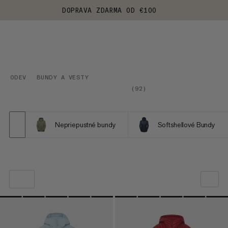
DOPRAVA ZDARMA OD €100
ODEV
BUNDY A VESTY
(
92
)
Nepriepustné bundy
Softshellové Bundy
NAŠE ODPORÚČANIE
CENA OD NAJNIŽŠEJ PO NAJVYŠŠIU