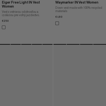
Eiger Free Light IN Vest
Waymarker IN Vest Women
Women
Down vest made with 100% recycled
materials
Vest s vetrovou odolnosťou a
izoláciou pre voľný jazdectvo.
€180
€180
€250
€250