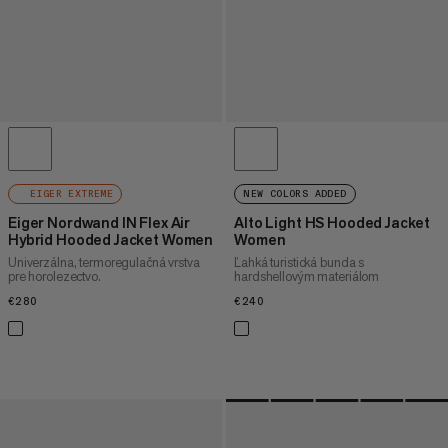
EIGER EXTREME
NEW COLORS ADDED
Eiger Nordwand IN Flex Air
Alto Light HS Hooded Jacket
Hybrid Hooded Jacket Women
Women
Univerzálna, termoregulačná vrstva
Ľahká turistická bunda s
pre horolezectvo.
hardshellovým materiálom
€280
€280
€240
€240