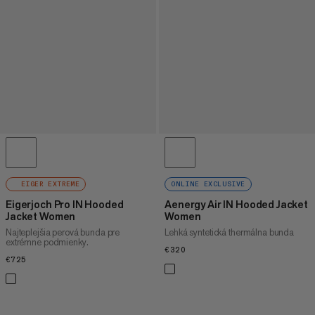
EIGER EXTREME
ONLINE EXCLUSIVE
Eigerjoch Pro IN Hooded
Aenergy Air IN Hooded Jacket
Jacket Women
Women
Najteplejšia perová bunda pre
Lehká syntetická thermálna bunda
extrémne podmienky.
€320
€320
€725
€725