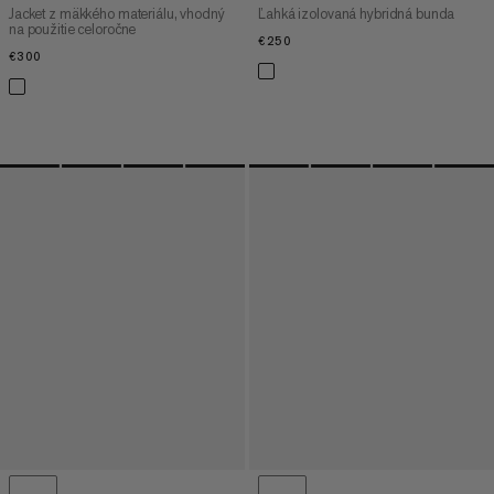
Jacket z mäkkého materiálu, vhodný
Ľahká izolovaná hybridná bunda
na použitie celoročne
€250
€250
€300
€300