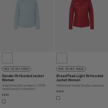
CENA VYSOKÁ AŽ NÍZKA
ČO JE NOVÉHO
HODNOTENIE
NEW COLORS ADDED
NEW COLORS ADDED
Sender IN Hooded Jacket
Broad Peak Light IN Hooded
Women
Jacket Women
Izolačná bunda vyrobená z 100%
Všestranná horská bunda s dauneou.
recyklovaných materiálov.
€300
€300
€250
€250