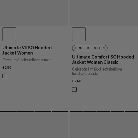
Ultimate VII SO Hooded
LIMITED EDITION
Jacket Women
Ultimate Comfort SO Hooded
Technická softshellová bunda
Jacket Women Classic
€290
€290
Celoročná mäkká softshellová
turistická bunda
€240
€240