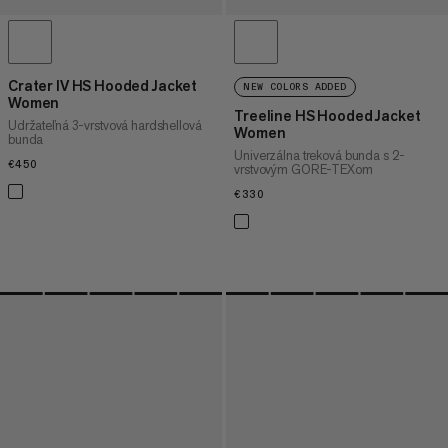
Crater IV HS Hooded Jacket
NEW COLORS ADDED
Women
Treeline HS Hooded Jacket
Udržateľná 3-vrstvová hardshellová
Women
bunda
Univerzálna treková bunda s 2-
€450
€450
vrstvovým GORE-TEXom
€330
€330