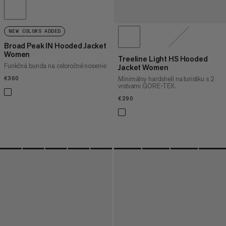
NEW COLORS ADDED
Broad Peak IN Hooded Jacket
Women
Treeline Light HS Hooded
Funkčná bunda na celoročné nosenie
Jacket Women
Minimálny hardshell na turistiku s 2
€360
€360
vrstvami GORE-TEX.
€290
€290