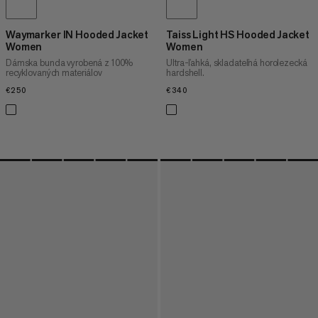
Waymarker IN Hooded Jacket
Taiss Light HS Hooded Jacket
Women
Women
Dámska bunda vyrobená z 100%
Ultra-ľahká, skladateľná horolezecká
recyklovaných materiálov
hardshell.
€250
€250
€340
€340