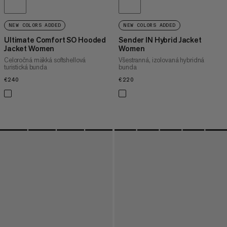
NEW COLORS ADDED
NEW COLORS ADDED
Ultimate Comfort SO Hooded
Sender IN Hybrid Jacket
Jacket Women
Women
Celoročná mäkká softshellová
Všestranná, izolovaná hybridná
turistická bunda
bunda
€240
€240
€220
€220