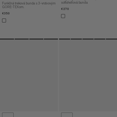
softshellová bunda
Funkčná treková bunda s 3-vrstvovým
GORE-TEXom.
€270
€270
€350
€350