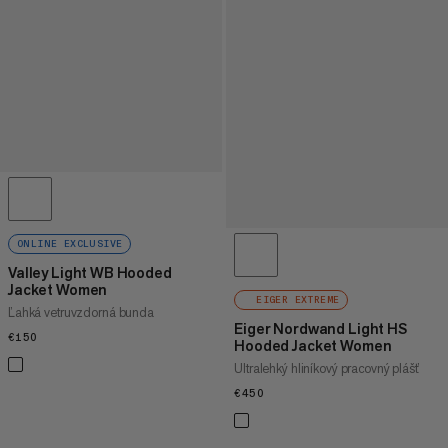
ONLINE EXCLUSIVE
Valley Light WB Hooded
Jacket Women
EIGER EXTREME
Ľahká vetruvzdorná bunda
Eiger Nordwand Light HS
€150
€150
Hooded Jacket Women
Ultralehký hliníkový pracovný plášť
€450
€450