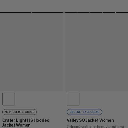
NEW COLORS ADDED
ONLINE EXCLUSIVE
Crater Light HS Hooded
Valley SO Jacket Women
Jacket Women
Odporný voči odpichom, viacúčelová