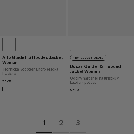
Alto Guide HS Hooded Jacket
NEW COLORS ADDED
Women
Ducan Guide HS Hooded
Technická, vodotesná horolezecká
Jacket Women
hardshell.
Odolný hardshell na turistiku v
€320
€320
každom počasí.
€300
€300
1
2
3