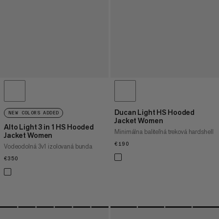
Ducan Light HS Hooded
NEW COLORS ADDED
Jacket Women
Alto Light 3 in 1 HS Hooded
Minimálna baliteľná treková hardshell
Jacket Women
€190
€190
Vodeodolná 3v1 izolovaná bunda
€350
€350