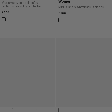
Women
Vest s vetrovou odolnosťou a
izoláciou pre voľný jazdectvo.
Midi sukňa s syntetickou izoláciou.
€250
€250
€200
€200