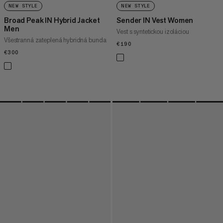
NEW STYLE
NEW STYLE
Broad Peak IN Hybrid Jacket
Sender IN Vest Women
Men
Vest s syntetickou izoláciou
Všestranná zateplená hybridná bunda
€190
€190
€300
€300