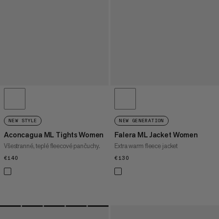
NEW STYLE
NEW GENERATION
Aconcagua ML Tights Women
Falera ML Jacket Women
Všestranné, teplé fleecové pančuchy.
Extra warm fleece jacket
€140
€140
€130
€130