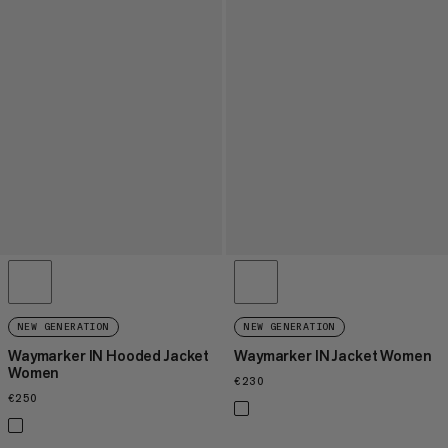
NEW GENERATION
NEW GENERATION
Waymarker IN Hooded Jacket
Waymarker IN Jacket Women
Women
€230
€230
€250
€250