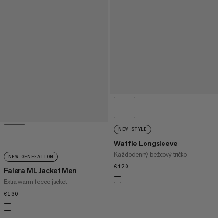
NEW STYLE
Waffle Longsleeve
Každodenný bežcový tričko
NEW GENERATION
€120
€120
Falera ML Jacket Men
Extra warm fleece jacket
€130
€130