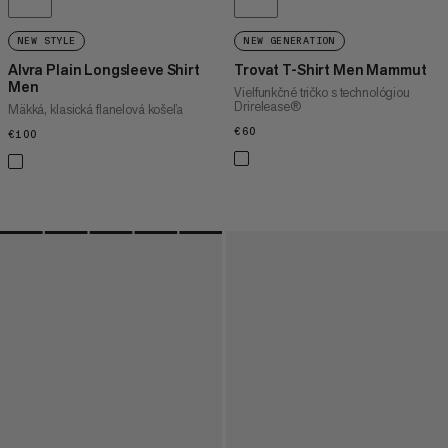
NEW STYLE
NEW GENERATION
Alvra Plain Longsleeve Shirt
Trovat T-Shirt Men Mammut
Men
Vielfunkčné tričko s technológiou
Drirelease®
Mäkká, klasická flanelová košeľa
€60
€60
€100
€100