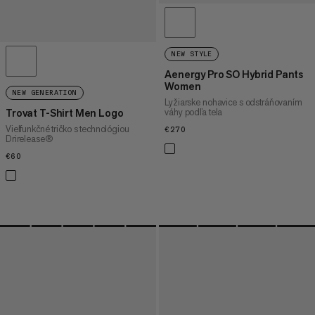
NEW STYLE
Aenergy Pro SO Hybrid Pants
Women
NEW GENERATION
Lyžiarske nohavice s odstráňovaním
váhy podľa tela
Trovat T-Shirt Men Logo
Vielfunkčné tričko s technológiou
€270
€270
Drirelease®
€60
€60