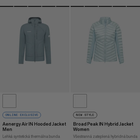
ONLINE EXCLUSIVE
NEW STYLE
Aenergy Air IN Hooded Jacket
Broad Peak IN Hybrid Jacket
Men
Women
Lehká syntetická thermálna bunda
Všestranná zateplená hybridná bunda