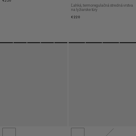
€220
€220
Ľahká, termoregulačná stredná vrstva
na lyžiarske túry
€220
€220