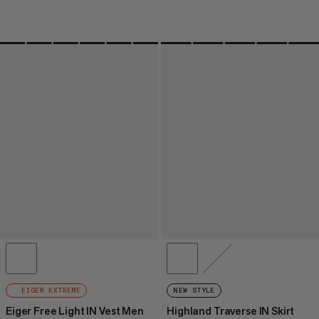
EIGER EXTREME
NEW STYLE
Eiger Free Light IN Vest Men
Highland Traverse IN Skirt