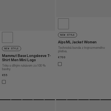
NEW STYLE
Alps ML Jacket Women
Technická bunda z trojrozmerného
NEW STYLE
pletiva.
Mammut Base Longsleeve T-
€700
€700
Shirt Men Mini Logo
Triko s dlhým rukávom zo 100 %
bavlny
€55
€55