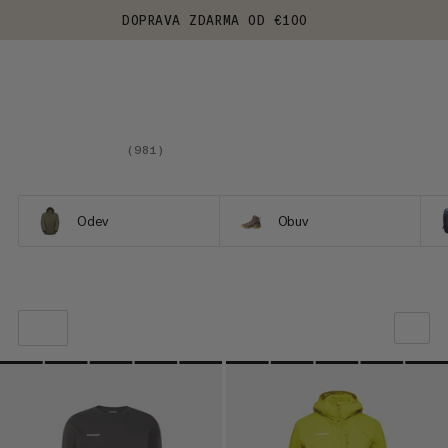
DOPRAVA ZDARMA OD €100
(
981
)
Odev
Obuv
NAŠE ODPORÚČANIE
CENA OD NAJNIŽŠEJ PO NAJVYŠŠIU