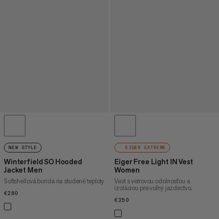
NEW STYLE
EIGER EXTREME
Winterfield SO Hooded
Eiger Free Light IN Vest
Jacket Men
Women
Softshellová bunda na studené teploty
Vest s vetrovou odolnosťou a
izoláciou pre voľný jazdectvo.
€280
€280
€250
€250