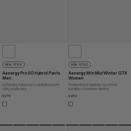
NEW STYLE
NEW STYLE
Aenergy Pro SO Hybrid Pants
Aenergy Mtn Mid Winter GTX
Men
Women
Lyžiarske nohavice s odstráňovaním
Vodeodolné topánky na zimnú
váhy podľa tela
turistiku v horskom teréne
€270
€270
€250
€250