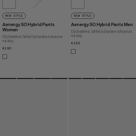
NEW STYLE
NEW STYLE
Aenergy SO Hybrid Pants
Aenergy SO Hybrid Pants Men
Women
Dýchatelné, ľahké lyžiarske nohavice
na túry.
Dýchatelné, ľahké lyžiarske nohavice
na túry.
€190
€190
€190
€190