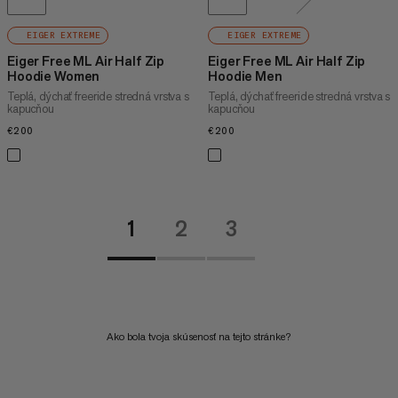
EIGER EXTREME
EIGER EXTREME
Eiger Free ML Air Half Zip
Eiger Free ML Air Half Zip
Hoodie Women
Hoodie Men
Teplá, dýchať freeride stredná vrstva s
Teplá, dýchať freeride stredná vrstva s
kapucňou
kapucňou
€200
€200
€200
€200
1
2
3
Ako bola tvoja skúsenosť na tejto stránke?