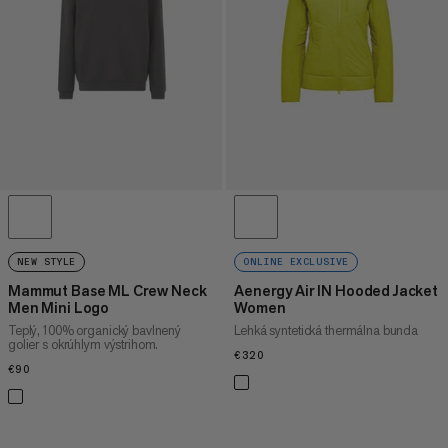
CENA VYSOKÁ AŽ NÍZKA
ČO JE NOVÉHO
HODNOTENIE
NEW STYLE
ONLINE EXCLUSIVE
Mammut Base ML Crew Neck
Aenergy Air IN Hooded Jacket
Men Mini Logo
Women
Teplý, 100% organický bavlnený
Lehká syntetická thermálna bunda
golier s okrúhlym výstrihom.
€320
€320
€90
€90