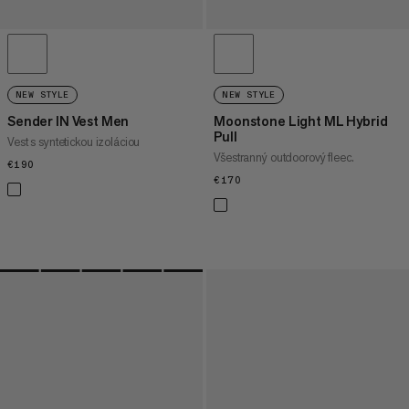
NEW STYLE
NEW STYLE
Sender IN Vest Men
Moonstone Light ML Hybrid
Pull
Vest s syntetickou izoláciou
Všestranný outdoorový fleec.
€190
€190
€170
€170