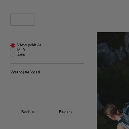
Všetky pohlavia
Muži
Ženy
Výstroj Veľkosti
one size
(
1
)
2 L
(
1
)
12 L
(
1
)
Black
Blue
(
8
)
(
5
)
15 L
(
1
)
20 L
(
2
)