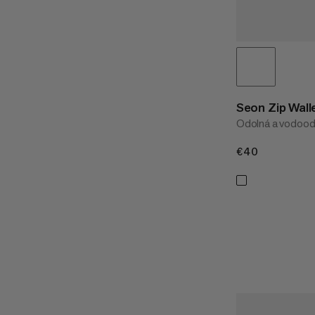
Seon Zip Wall
Odolná a vodoo
€40
€40