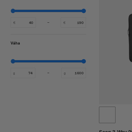
€
€
Váha
g
g
Seon 3-Way 2