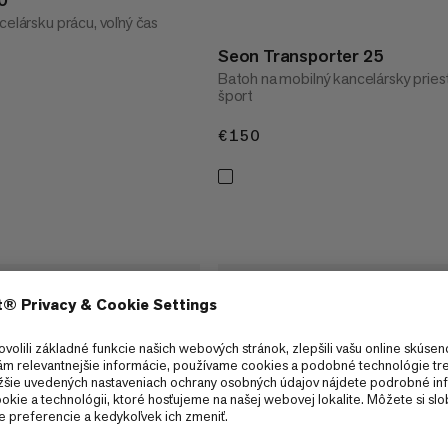
celársku prácu, voľný čas
.
Seon Transporter 25
Batoh na mobilný kancelársky pries
šport
€150
€150