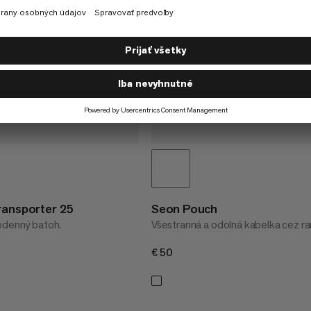
ransporter 25
Seon Pouch
odenný batoh.
Všestranná a odolná kabelka cez r
€50
€50