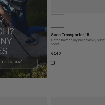
Ý
OH?
Seon Transporter 15
DNY
Batoh na mobilný kancelársky pries
šport
ES
€140
€140
 TURISTICKÉ