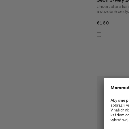
Univerzál pre kan
a služobné cesty
€160
€160