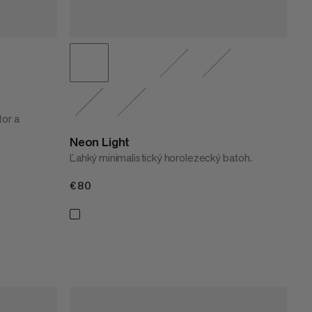
tor a
Neon Light
Ľahký minimalistický horolezecký batoh.
€80
€80