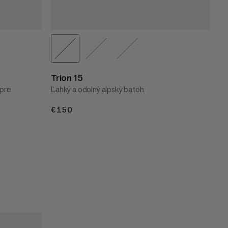
Trion 15
 pre
Ľahký a odolný alpský batoh
€150
€150