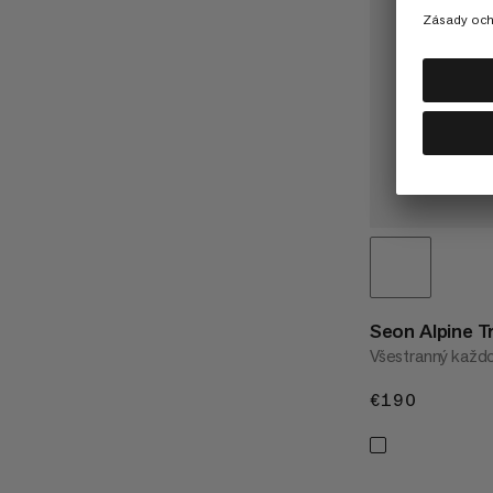
Seon Alpine T
Všestranný každ
€190
€190