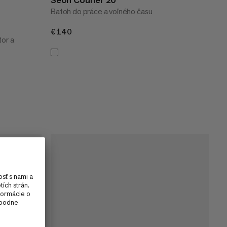
Batoh do práce a voľného času
€140
€140
tor a