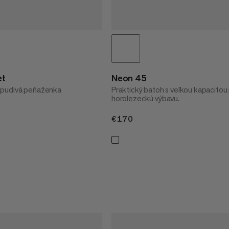
et
Neon 45
dpudivá peňaženka
Praktický batoh s veľkou kapacitou
horolezeckú výbavu.
€170
€170