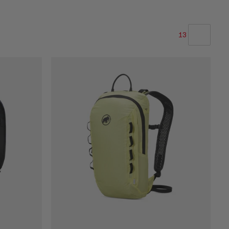
13
NAŠE ODPORÚČANIE
CENA OD NAJNIŽŠEJ PO NAJVYŠŠIU
CENA VYSOKÁ AŽ NÍZKA
ČO JE NOVÉHO
HODNOTENIE