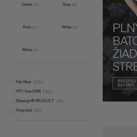
Green
Grey
(
1
)
(
5
)
25 L
(
2
)
45 L
(
1
)
PLN
55 L
(
1
)
Red
White
(
1
)
(
1
)
BAT
ŽIA
Yellow
(
1
)
STR
NAKUPUJ
Fair Wear
(
11
)
BATOHY
PFC-free DWR
(
11
)
bluesign® PRODUCT
(
5
)
Recycled
(
3
)