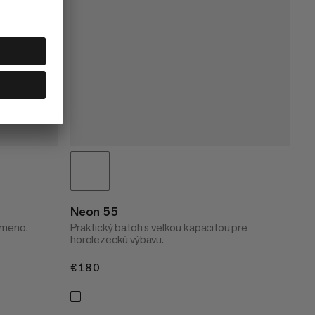
Neon 55
ameno.
Praktický batoh s veľkou kapacitou pre
horolezeckú výbavu.
€180
€180