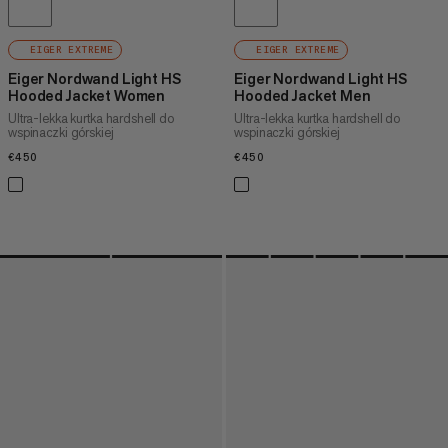
EIGER EXTREME
EIGER EXTREME
Eiger Nordwand Light HS
Eiger Nordwand Light HS
Hooded Jacket Women
Hooded Jacket Men
Ultra-lekka kurtka hardshell do
Ultra-lekka kurtka hardshell do
wspinaczki górskiej
wspinaczki górskiej
€450
€450
€450
€450