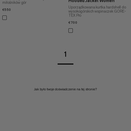
Hooded Jacket Women
miłośników gór
Uporządkowana kurtka hardshell do
€550
€550
wysokogórskich wspinaczek GORE-
TEX Pro
€700
€700
1
Jak było twoje doświadczenie na tej stronie?