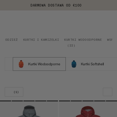
DARMOWA DOSTAWA OD €100
ODZIEŻ
KURTKI I KAMIZELKI
KURTKI WODOODPORNE
WSPI
(
22
)
Kurtki Wodoodporne
Kurtki Softshell
(1)
NASZA REKOMENDACJA
NISKA CENA DO WYSOKIEJ