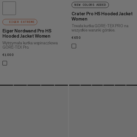
NEW COLORS ADDED
Crater Pro HS Hooded Jacket
Women
EIGER EXTREME
Trwała kurtka GORE-TEX PRO na
wszystkie warunki górskie.
Eiger Nordwand Pro HS
Hooded Jacket Women
€650
€650
Wytrzymała kurtka wspinaczkowa
GORE-TEX Pro.
€1000
€1000