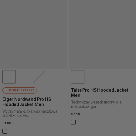
Taiss Pro HS Hooded Jacket
EIGER EXTREME
Men
Eiger Nordwand Pro HS
Techniczny wszechstronny dla
Hooded Jacket Men
miłośników gór
Wytrzymała kurtka wspinaczkowa
€550
€550
GORE-TEX Pro.
€1000
€1000