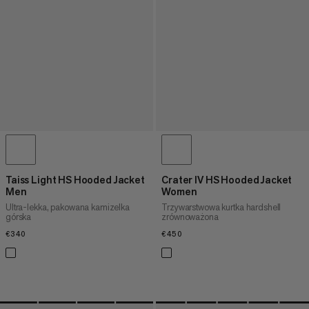
Taiss Light HS Hooded Jacket
Crater IV HS Hooded Jacket
Men
Women
Ultra-lekka, pakowana kamizelka
Trzywarstwowa kurtka hardshell
górska
zrównoważona
€340
€340
€450
€450