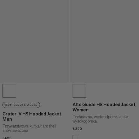
Alto Guide HS Hooded Jacket
NEW COLORS ADDED
Women
Crater IV HS Hooded Jacket
Techniczna, wodoodporna kurtka
Men
wysokogórska.
Trzywarstwowa kurtka hardshell
€320
€320
zrównoważona
€450
€450