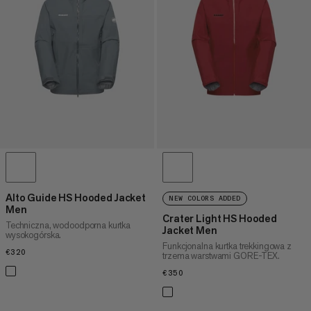
CENA WYSOKA DO NISKA
CO NOWEGO
OCENA
Alto Guide HS Hooded Jacket
NEW COLORS ADDED
Men
Crater Light HS Hooded
Techniczna, wodoodporna kurtka
Jacket Men
wysokogórska.
Funkcjonalna kurtka trekkingowa z
€320
€320
trzema warstwami GORE-TEX.
€350
€350