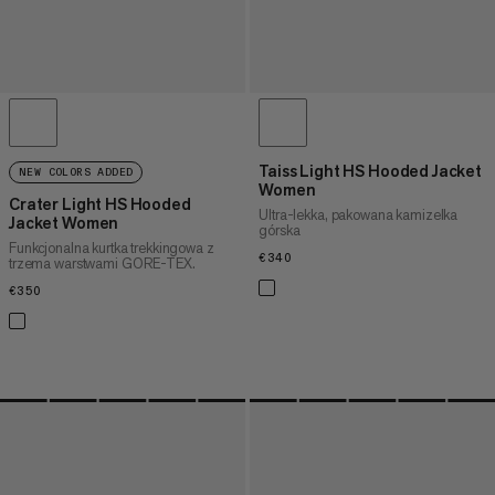
Taiss Light HS Hooded Jacket
NEW COLORS ADDED
Women
Crater Light HS Hooded
Ultra-lekka, pakowana kamizelka
Jacket Women
górska
Funkcjonalna kurtka trekkingowa z
€340
€340
trzema warstwami GORE-TEX.
€350
€350