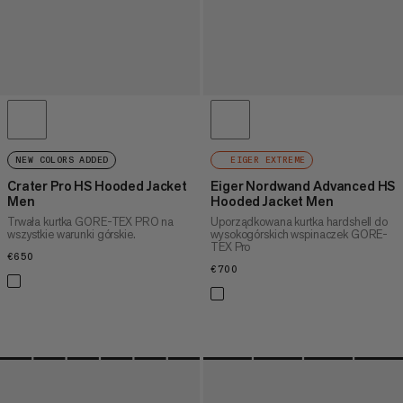
NEW COLORS ADDED
EIGER EXTREME
Crater Pro HS Hooded Jacket
Eiger Nordwand Advanced HS
Men
Hooded Jacket Men
Trwała kurtka GORE-TEX PRO na
Uporządkowana kurtka hardshell do
wszystkie warunki górskie.
wysokogórskich wspinaczek GORE-
TEX Pro
€650
€650
€700
€700