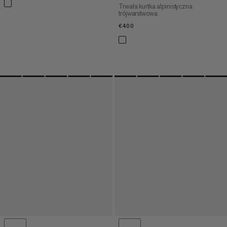
Trwała kurtka alpinistyczna
trójwarstwowa
€400
€400