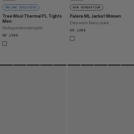
ONLINE EXCLUSIVE
NEW GENERATION
Tree Wool Thermal FL Tights
Falera ML Jacket Women
Men
Extra warm fleece jacket
Multisport termiske tights
KR 1399
KR 1399
KR 1399
KR 1399