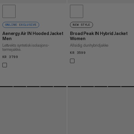
ONLINE EXCLUSIVE
NEW STYLE
Aenergy Air IN Hooded Jacket
Broad Peak IN Hybrid Jacket
Men
Women
Lettvekts syntetisk isolasjons-
Allsidig dunhybridjakke
termejakke.
KR 3599
KR 3599
KR 3799
KR 3799