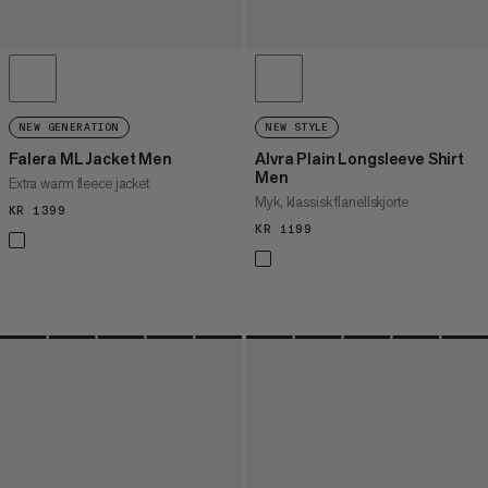
NEW GENERATION
NEW STYLE
Falera ML Jacket Men
Alvra Plain Longsleeve Shirt
Men
Extra warm fleece jacket
Myk, klassisk flanellskjorte
KR 1399
KR 1399
KR 1199
KR 1199