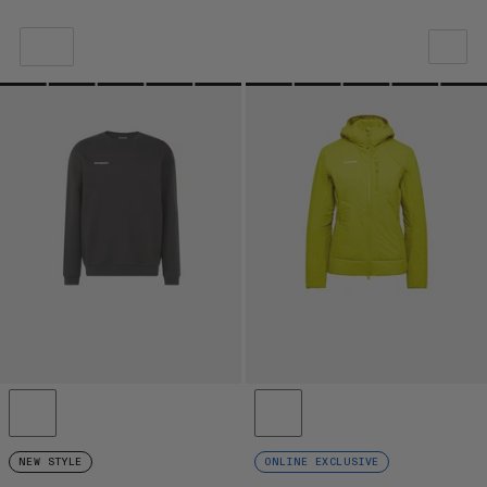
VÅR ANBEFALING
PRIS LAV TIL HØY
PRIS HØY TIL LAV
HVA ER NYTT
RANGERING
NEW STYLE
ONLINE EXCLUSIVE