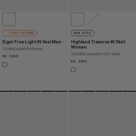
EIGER EXTREME
NEW STYLE
Eiger Free Light IN Vest Men
Highland Traverse IN Skirt
Women
Vindtett isolert friridevest
Syntetisk isolasjon midi-skjørt
KR 2999
KR 2999
KR 2399
KR 2399