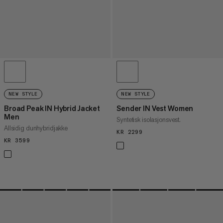
NEW STYLE
NEW STYLE
Broad Peak IN Hybrid Jacket
Sender IN Vest Women
Men
Syntetisk isolasjonsvest.
Allsidig dunhybridjakke
KR 2299
KR 2299
KR 3599
KR 3599