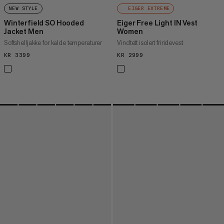
NEW STYLE
EIGER EXTREME
Winterfield SO Hooded
Eiger Free Light IN Vest
Jacket Men
Women
Softshelljakke for kalde temperaturer
Vindtett isolert friridevest
KR 3399
KR 3399
KR 2999
KR 2999