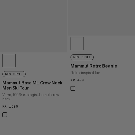
NEW STYLE
Mammut Retro Beanie
Retro-inspirert lue
NEW STYLE
KR 499
KR 499
Mammut Base ML Crew Neck
Men Ski Tour
Varm, 100% økologisk bomull crew
neck
KR 1099
KR 1099