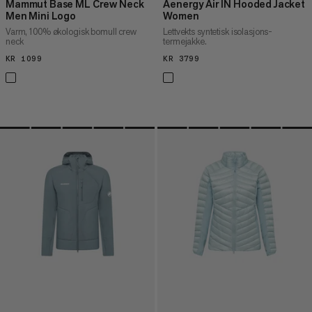
Mammut Base ML Crew Neck
Aenergy Air IN Hooded Jacket
Men Mini Logo
Women
Varm, 100% økologisk bomull crew
Lettvekts syntetisk isolasjons-
neck
termejakke.
KR 1099
KR 1099
KR 3799
KR 3799