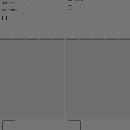
fjellturer
KR 2999
KR 2999