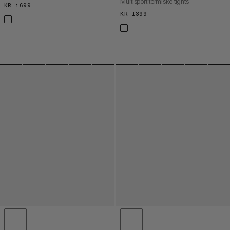
Multisport termiske tights
KR 1699
KR 1699
KR 1399
KR 1399