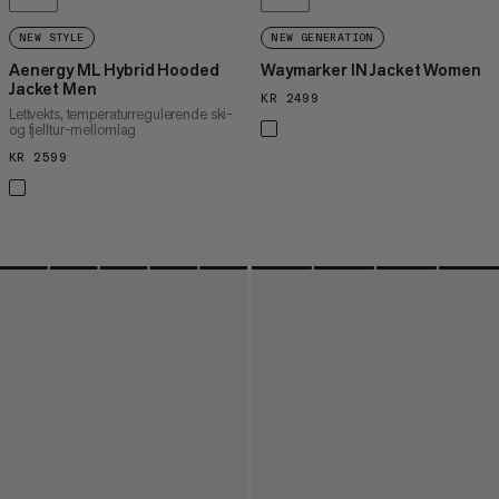
NEW STYLE
NEW GENERATION
Aenergy ML Hybrid Hooded
Waymarker IN Jacket Women
Jacket Men
KR 2499
KR 2499
Lettvekts, temperaturregulerende ski-
og fjelltur-mellomlag
KR 2599
KR 2599