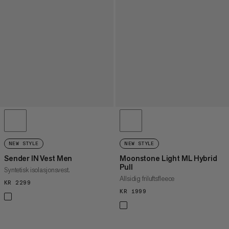
NEW STYLE
NEW STYLE
Sender IN Vest Men
Moonstone Light ML Hybrid
Pull
Syntetisk isolasjonsvest.
Allsidig friluftsfleece
KR 2299
KR 2299
KR 1999
KR 1999