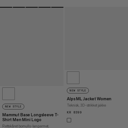
NEW STYLE
Alps ML Jacket Women
Teknisk, 3D-strikket jakke
NEW STYLE
KR 8399
KR 8399
Mammut Base Longsleeve T-
Shirt Men Mini Logo
Rettskåret bomulls-langermet.