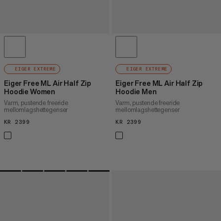
EIGER EXTREME
EIGER EXTREME
Eiger Free ML Air Half Zip
Eiger Free ML Air Half Zip
Hoodie Women
Hoodie Men
Varm, pustende freeride
Varm, pustende freeride
mellomlagshettegenser
mellomlagshettegenser
KR 2399
KR 2399
KR 2399
KR 2399