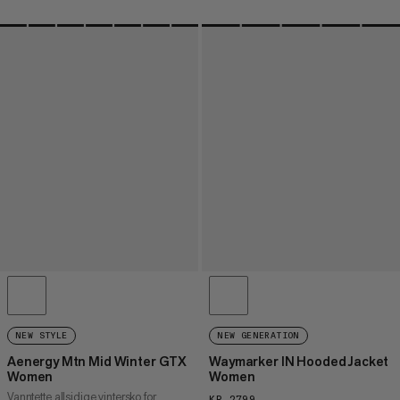
NEW STYLE
NEW GENERATION
Aenergy Mtn Mid Winter GTX
Waymarker IN Hooded Jacket
Women
Women
Vanntette allsidige vintersko for
KR 2799
KR 2799