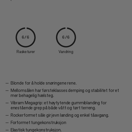
6/6
6/6
Raske turer
Vandring
Blonde for å holde snøringene rene.
Mellomsålen har førsteklasses demping og stabilitet for et
mer behagelig hælsteg.
Vibram Megagrip: et høytytende gummiblanding for
enestående grep på både vått og tørt terreng.
Rockerformet såle gir jevn landing og enkel tåavgang.
Forformet tungekonstruksjon
Elastisk tungekonstruksjon.