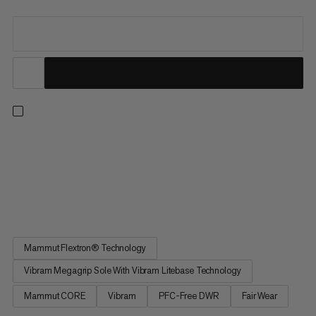
Samarbeidet mellom Hiking Patrol og Mammut kombinerer
teknisk presisjon med en funksjonell, minimalistisk tilnærming.
Sko for raske turgåere som ønsker en optimalisert gange uten
å ofre stabilitet. En Ortholite innleggssåle gir uovertruffen
komfort, mens en Vibram SLE EVA-mellomsåle tilbyr opptil...
Mammut Flextron® Technology
Vibram Megagrip Sole With Vibram Litebase Technology
Mammut CORE
Vibram
PFC-Free DWR
Fair Wear