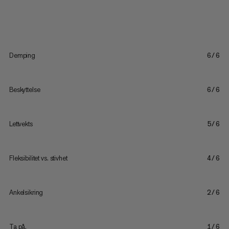
Demping
6/6
Beskyttelse
6/6
Lettvekts
5/6
Fleksibilitet vs. stivhet
4/6
Ankelsikring
2/6
Ta på.
1/6