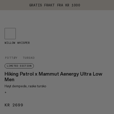
GRATIS FRAKT FRA KR 1000
WILLOW WHISPER
FOTTØY
TURSKO
LIMITED EDITION
Hiking Patrol x Mammut Aenergy Ultra Low
Men
Høyt dempede, raske tursko
+
KR 2699
KR 2699