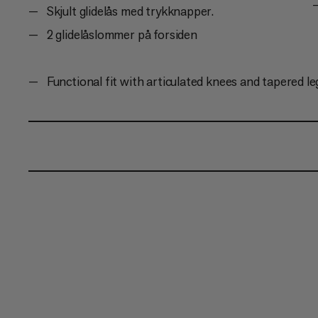
Skjult glidelås med trykknapper.
2 glidelåslommer på forsiden
Functional fit with articulated knees and tapered le