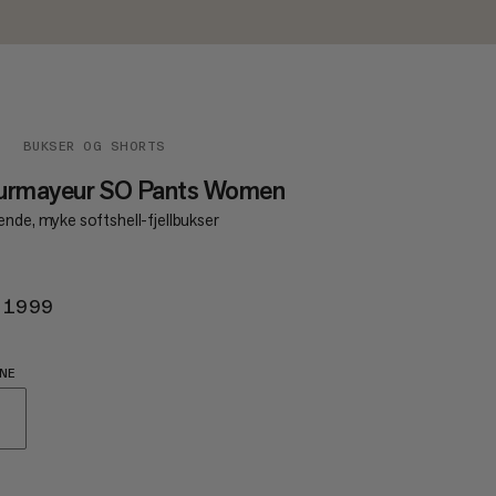
R
BUKSER OG SHORTS
urmayeur SO Pants Women
nde, myke softshell-fjellbukser
 1999
KR 1999
NE