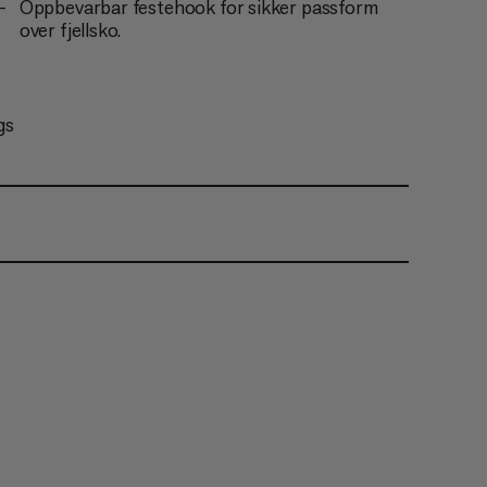
Oppbevarbar festehook for sikker passform
over fjellsko.
gs