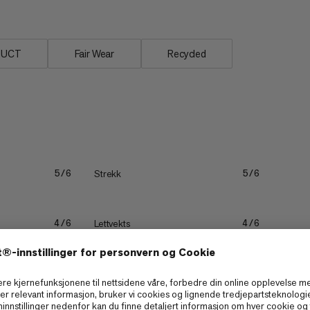
DUCT
Fair Wear
Recycled
Strekk
5/6
5/6
Lettvekts
4/6
4/6