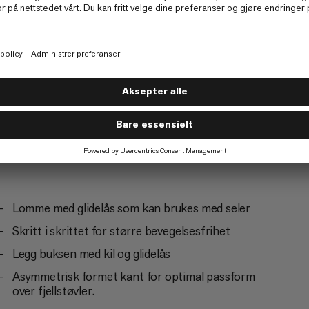
Fjellklatring
5/6
Lomme med glidelås som kan brukes med seler
Skritt i skrittet for større bevegelsesfrihet
Legg buksen med kil og glidelås
Asymmetrisk formet kant for optimal passform
over fjellstøvler.