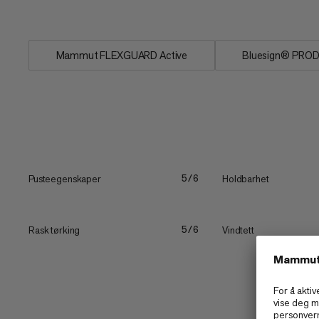
del av beinet gir ekstra...
Mammut FLEXGUARD Active
Bluesign® PRO
Pusteegenskaper
Holdbarhet
5/6
Rask tørking
Vindtett
5/6