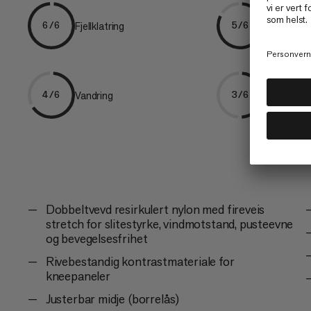
Fjellklatring
Klatring
6/6
5/6
Vandring
Turgåing
4/6
3/6
Dobbeltvevd resirkulert nylon med fireveis
stretch for slitestyrke, vindmotstand, pusteevne
og bevegelsesfrihet
Rivebestandig kontrastmateriale for
kneepaneler
Justerbar midje (borrelås)