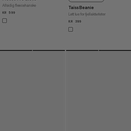
Allsidig fleecehanske
Taiss Beanie
KR 599
KR 599
Lett lue for fjellaktiviteter
KR 399
KR 399