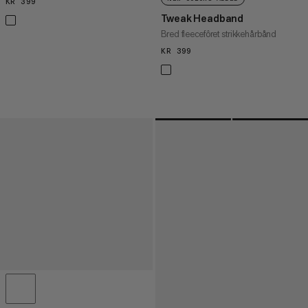
KR 399
KR 399
Tweak Headband
Bred fleecefôret strikkehårbånd
KR 399
KR 399