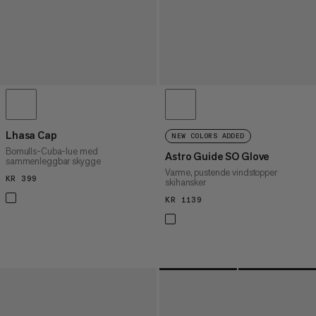
Lhasa Cap
NEW COLORS ADDED
Bomulls-Cuba-lue med
Astro Guide SO Glove
sammenleggbar skygge
Varme, pustende vindstopper
KR 399
KR 399
skihansker
KR 1139
KR 1139