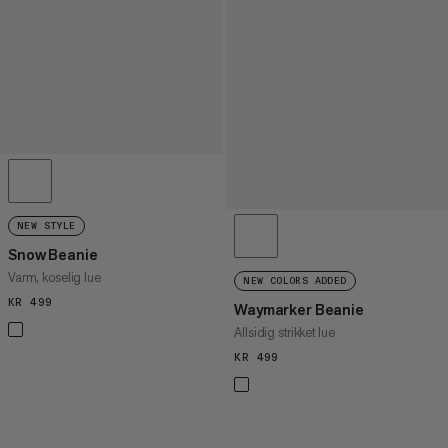
NEW STYLE
Snow Beanie
Varm, koselig lue
NEW COLORS ADDED
KR 499
KR 499
Waymarker Beanie
Allsidig strikket lue
KR 499
KR 499