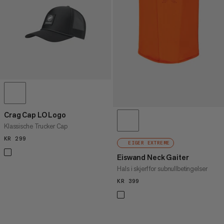
PRIS HØY TIL LAV
HVA ER NYTT
RANGERING
Crag Cap LO Logo
Klassische Trucker Cap
KR 299
KR 299
EIGER EXTREME
Eiswand Neck Gaiter
Hals i skjerf for subnullbetingelser
KR 399
KR 399