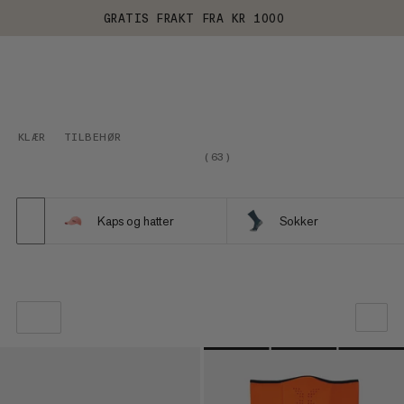
GRATIS FRAKT FRA KR 1000
KLÆR
TILBEHØR
(
63
)
Kaps og hatter
Sokker
VÅR ANBEFALING
PRIS LAV TIL HØY