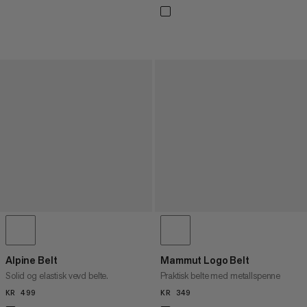
Alpine Belt
Mammut Logo Belt
Solid og elastisk vevd belte.
Praktisk belte med metallspenne
KR 499
KR 499
KR 349
KR 349