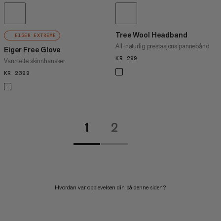
Tree Wool Headband
EIGER EXTREME
All-naturlig prestasjons pannebånd
Eiger Free Glove
KR 299
KR 299
Vanntette skinnhansker
KR 2399
KR 2399
1
2
Hvordan var opplevelsen din på denne siden?