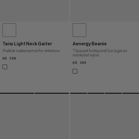
Taiss Light Neck Gaiter
Aenergy Beanie
Praktisk nakkevarmer for vinterture
Tilpasset funksjonell lue laget av
resirkulert nylon.
KR 398
KR 398
KR 399
KR 399