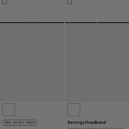
Aenergy Headband
NEW COLORS ADDED
Sømløst resirkulert nylon funksjonelt