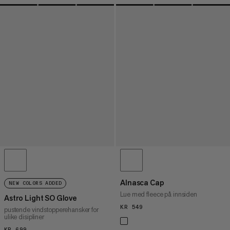
Alnasca Cap
NEW COLORS ADDED
Lue med fleece på innsiden
Astro Light SO Glove
KR 549
KR 549
pustende vindstopperehansker for
ulike disipliner
KR 699
KR 699