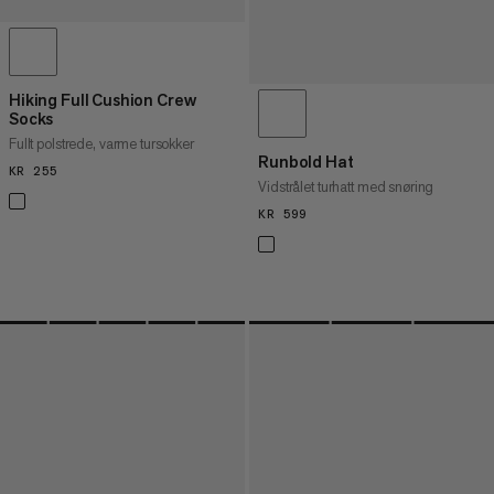
Hiking Full Cushion Crew
Socks
Fullt polstrede, varme tursokker
Runbold Hat
KR 255
KR 255
Vidstrålet turhatt med snøring
KR 599
KR 599