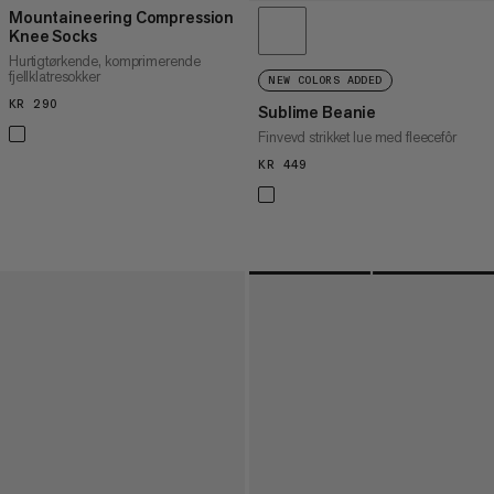
Mountaineering Compression
Knee Socks
Hurtigtørkende, komprimerende
fjellklatresokker
NEW COLORS ADDED
KR 290
KR 290
Sublime Beanie
Finvevd strikket lue med fleecefôr
KR 449
KR 449