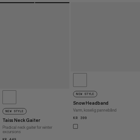
NEW STYLE
Snow Headband
Varm, koselig pannebånd
NEW STYLE
KR 399
KR 399
Taiss Neck Gaiter
Practical neck gaiter for winter
excursions
KR 449
KR 449