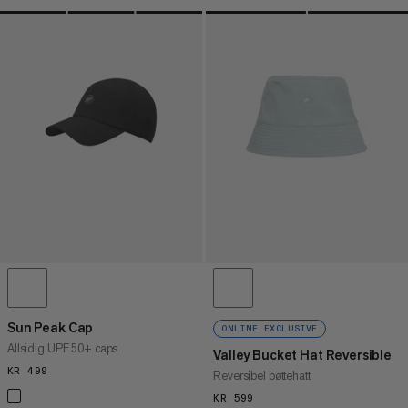
Sun Peak Cap
ONLINE EXCLUSIVE
Allsidig UPF 50+ caps
Valley Bucket Hat Reversible
KR 499
KR 499
Reversibel bøttehatt
KR 599
KR 599