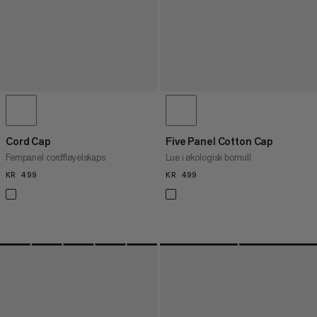
Cord Cap
Five Panel Cotton Cap
Fempanel cordfløyelskaps
Lue i økologisk bomull
KR 499
KR 499
KR 499
KR 499