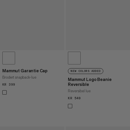
Mammut Garantie Cap
NEW COLORS ADDED
Brodert snapback-lue
Mammut Logo Beanie
Reversible
KR 399
KR 399
Reversibel lue
KR 549
KR 549