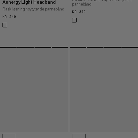
Aenergy Light Headband
pannebånd
Rask-løsning høytytende pannebånd
KR 349
KR 349
KR 249
KR 249