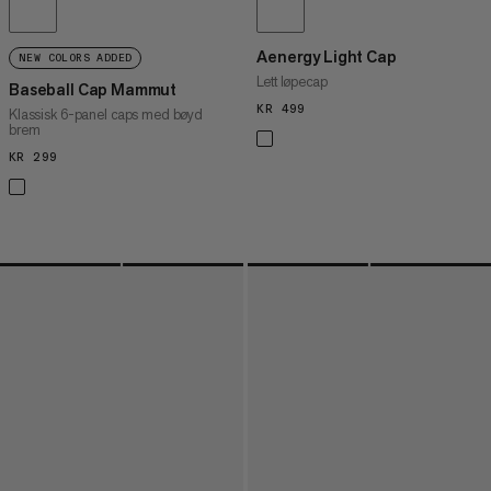
Aenergy Light Cap
NEW COLORS ADDED
Lett løpecap
Baseball Cap Mammut
KR 499
KR 499
Klassisk 6-panel caps med bøyd
brem
KR 299
KR 299