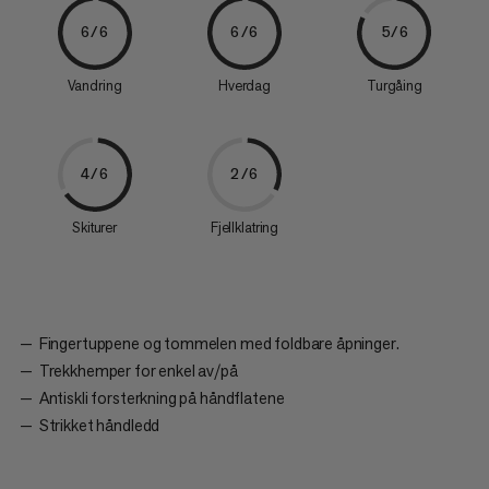
6/6
6/6
5/6
Vandring
Hverdag
Turgåing
4/6
2/6
Skiturer
Fjellklatring
Fingertuppene og tommelen med foldbare åpninger.
Trekkhemper for enkel av/på
Antiskli forsterkning på håndflatene
Strikket håndledd