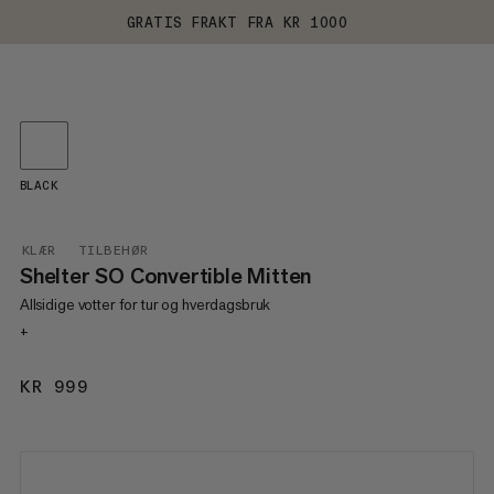
GRATIS FRAKT FRA KR 1000
BLACK
KLÆR
TILBEHØR
Shelter SO Convertible Mitten
Allsidige votter for tur og hverdagsbruk
+
KR 999
KR 999