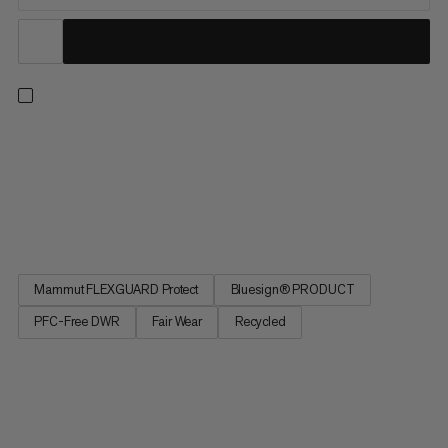
Omdannbare votter som gir tilpasningsdyktig varme både på
fjellet og utenfor. Softshell-materialet har vindtett beskyttelse
og et vannavstøtende membran. Stoffet er også børstet både
innvendig og utvendig for å gi komfort hele dagen. Med
brettede fingre og tommel er disse vottene laget for...
Mammut FLEXGUARD Protect
Bluesign® PRODUCT
PFC-Free DWR
Fair Wear
Recycled