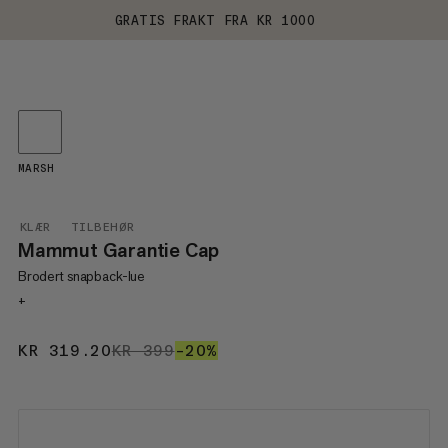
GRATIS FRAKT FRA KR 1000
MARSH
KLÆR
TILBEHØR
Mammut Garantie Cap
Brodert snapback-lue
+
KR 319.20
KR 319.20
KR 399
KR 399
–20%
20%