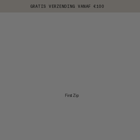
GRATIS VERZENDING VANAF €100
First Zip