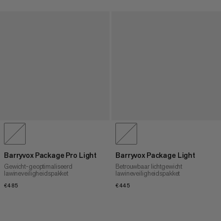
Barryvox Package Pro Light
Barryvox Package Light
Gewicht-geoptimaliseerd
Betrouwbaar lichtgewicht
lawineveiligheidspakket
lawineveiligheidspakket
€485
€485
€445
€445