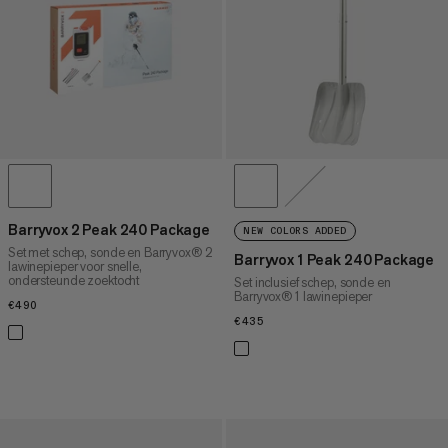
PRIJS HOOG NAAR LAAG
WAT IS ER NIEUW
BEOORDELING
Barryvox 2 Peak 240 Package
NEW COLORS ADDED
Set met schep, sonde en Barryvox® 2
Barryvox 1 Peak 240 Package
lawinepieper voor snelle,
ondersteunde zoektocht
Set inclusief schep, sonde en
Barryvox® 1 lawinepieper
€490
€490
€435
€435