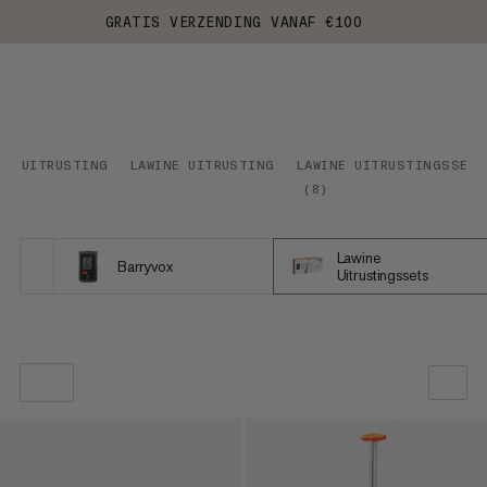
GRATIS VERZENDING VANAF €100
UITRUSTING
LAWINE UITRUSTING
LAWINE UITRUSTINGSSETS
(
8
)
Lawine
Barryvox
Uitrustingssets
ONZE AANBEVELING
PRIJS LAAG NAAR HOOG