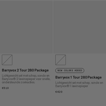
Barryvox 2 Tour 280 Package
NEW COLORS ADDED
Lichtgewicht set met schep, sonde en
Barryvox 1 Tour 280 Package
Barryvox® 2 lawinepieper voor snelle,
ondersteunde zoekacties.
Lichtgewicht set met schep, sonde en
Barryvox® 1 lawinepieper
€510
€510
€420
€420