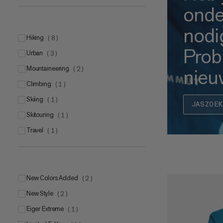
onde
nodi
hiking
(
8
)
Prob
urban
(
3
)
mountaineering
nieuw
(
2
)
climbing
(
1
)
skiing
(
1
)
JASZOEK
skitouring
(
1
)
travel
(
1
)
New Colors Added
(
2
)
New Style
(
2
)
Eiger Extreme
(
1
)