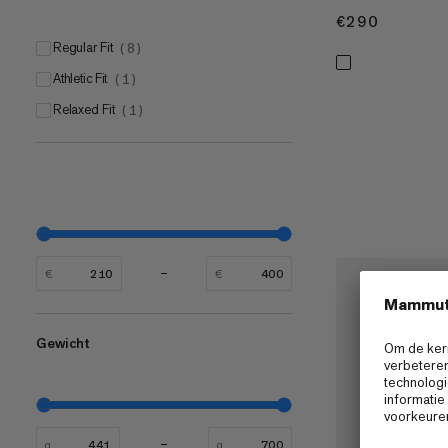
€290
€290
Regular Fit
(
8
)
Athletic Fit
(
1
)
Relaxed Fit
(
1
)
€
€
Gewicht
g
g