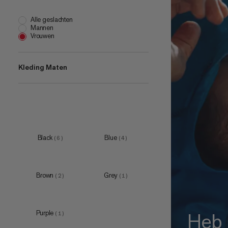
Alle geslachten
Mannen
Vrouwen
Kleding Maten
XS
(
7
)
S
(
7
)
M
(
7
)
Black
Blue
(
6
)
(
4
)
L
(
6
)
XL
(
6
)
Brown
Grey
(
2
)
(
1
)
XXL
(
2
)
Heb 
Purple
(
1
)