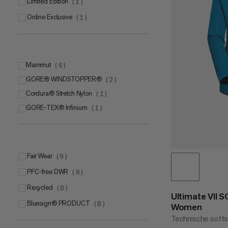
Limited Edition
(
1
)
Online Exclusive
(
1
)
Mammut
(
6
)
GORE® WINDSTOPPER®
Mammut FLEXGUARD Protect
(
2
)
(
4
)
Cordura® Stretch Nylon
Mammut FLEXGUARD Active
(
1
)
(
1
)
GORE-TEX® Infinium
Mammut SOFtechTM
(
1
)
(
1
)
Fair Wear
(
9
)
PFC-free DWR
(
8
)
Recycled
(
8
)
Ultimate VII 
bluesign® PRODUCT
(
8
)
Women
Technische softsh