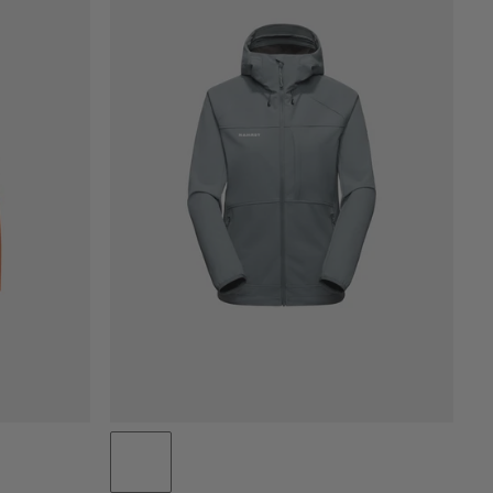
PRIJS LAAG NAAR HOOG
PRIJS HOOG NAAR LAAG
WAT IS ER NIEUW
BEOORDELING