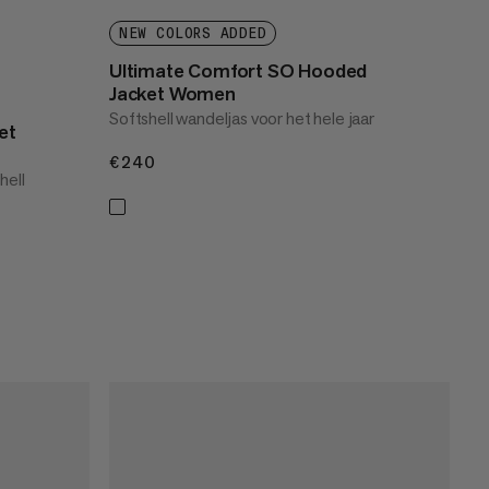
NEW COLORS ADDED
Ultimate Comfort SO Hooded
Jacket Women
Softshell wandeljas voor het hele jaar
et
€240
€240
hell