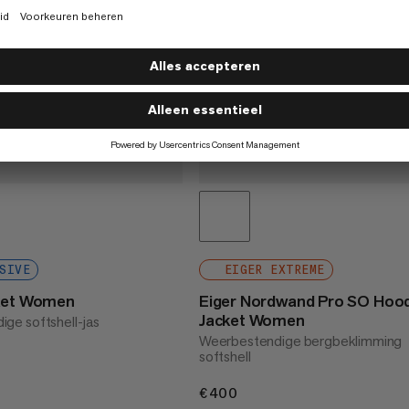
SIVE
EIGER EXTREME
cket Women
Eiger Nordwand Pro SO Hoo
Jacket Women
jdige softshell-jas
Weerbestendige bergbeklimming
softshell
€400
€400