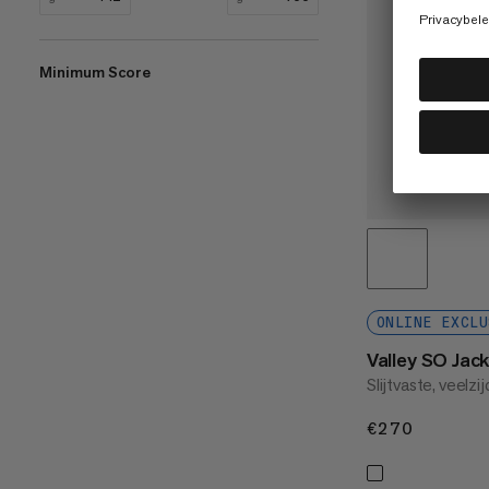
Minimum Score
ONLINE EXCLU
Valley SO Ja
Slijtvaste, veelzi
€270
€270