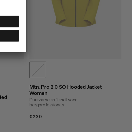
Mtn. Pro 2.0 SO Hooded Jacket
Women
ded
Duurzame softshell voor
bergprofessionals
€230
€230