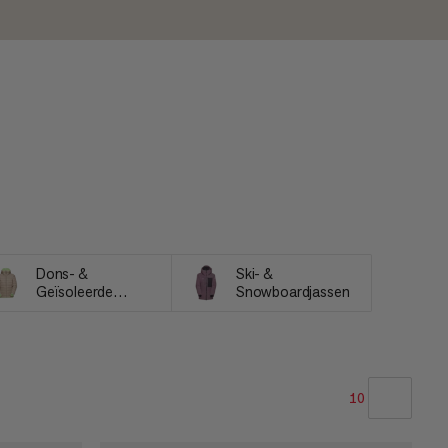
Dons- &
Ski- &
Geïsoleerde
Snowboardjassen
Jassen
10
ONZE AANBEVELING