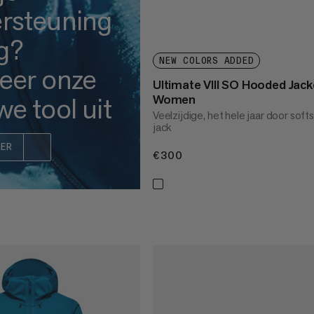
rsteuning
g?
NEW COLORS ADDED
eer onze
Ultimate VIII SO Hooded Jack
e tool uit
Women
Veelzijdige, het hele jaar door softs
jack
ER
€300
€300