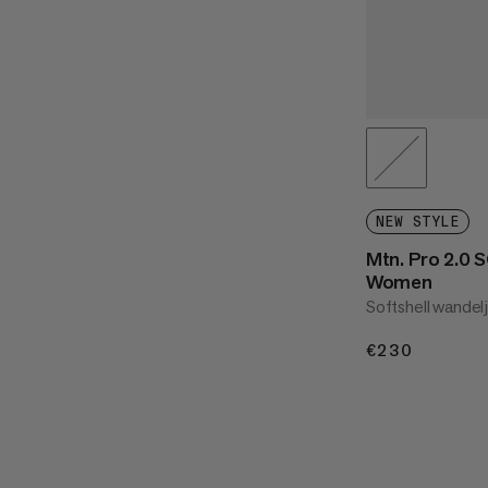
NEW STYLE
Mtn. Pro 2.0 
Women
Softshell wandelj
€230
€230