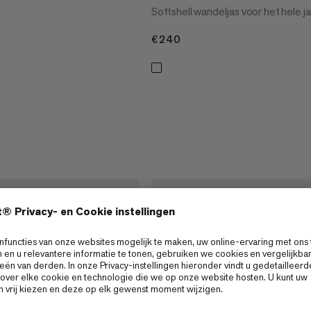
Softshell wandeljas voor het hele j
€240
€240