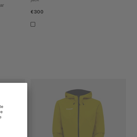
aar
€300
€300