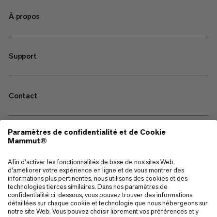
À propos
Support
Contact
—
Sitemap