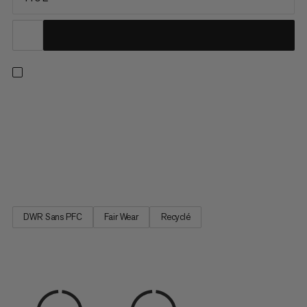
Un sac duffel conçu pour durer longtemps, même si vous le
malmenez. La partie supérieure est en polyester ripstop
hydrophobe 900D pour protéger votre matériel de la pluie. Le
dessous imperméable thermocollé 1000D protège de la boue
et de l’humidité, afin de garder le contenu au sec même
lorsque le...
DWR Sans PFC
Fair Wear
Recyclé