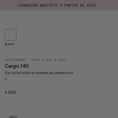
LIVRAISON GRATUITE À PARTIR DE €100
BLACK
ÉQUIPEMENT
SACS À DOS & SACS
Cargo 140
Sac duffel solide et résistant aux intempéries
+
€190
€190
140 L