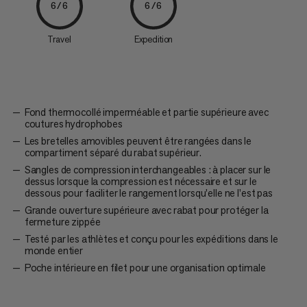
6/6
6/6
Travel
Expedition
Fond thermocollé imperméable et partie supérieure avec
coutures hydrophobes
Les bretelles amovibles peuvent être rangées dans le
compartiment séparé du rabat supérieur.
Sangles de compression interchangeables : à placer sur le
dessus lorsque la compression est nécessaire et sur le
dessous pour faciliter le rangement lorsqu'elle ne l'est pas
Grande ouverture supérieure avec rabat pour protéger la
fermeture zippée
Testé par les athlètes et conçu pour les expéditions dans le
monde entier
Poche intérieure en filet pour une organisation optimale