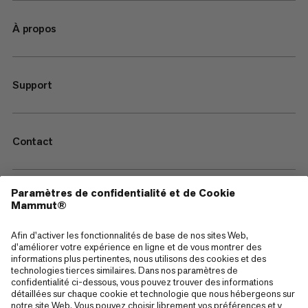
À propos
Support
Contact
—
Sitemap