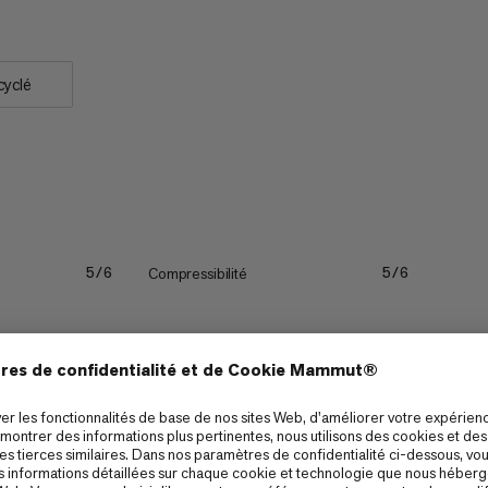
cyclé
Compressibilité
5/6
5/6
Séchage rapide
5/6
5/6