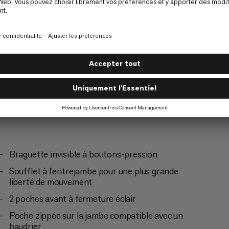
Alpinisme
3/6
Braguette invisible à boutons-pression
Soufflet à l’entrejambe pour une plus grande
liberté de mouvement
2 poches avant à fermeture éclair
Poche zippée sur la jambe compatible avec un
baudrier