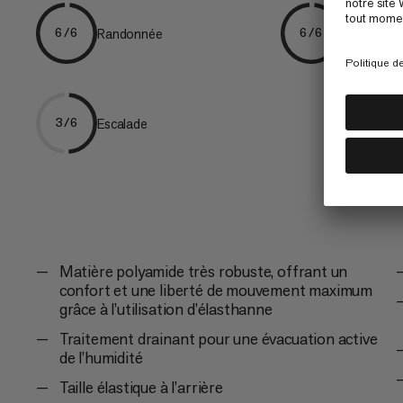
Randonnée
Trekking
6/6
6/6
Escalade
3/6
Matière polyamide très robuste, offrant un
confort et une liberté de mouvement maximum
grâce à l’utilisation d’élasthanne
Traitement drainant pour une évacuation active
de l’humidité
Taille élastique à l’arrière