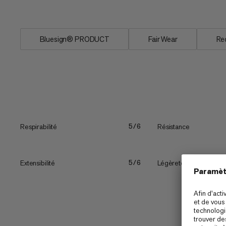
coupe...
Bluesign® PRODUCT
Fair Wear
Re
Respirabilité
Résistance
5/6
Extensibilité
Légèreté
5/6