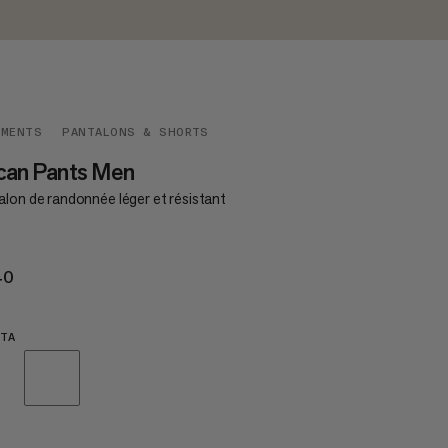
EMENTS
PANTALONS & SHORTS
can Pants Men
alon de randonnée léger et résistant
40
€140
TA