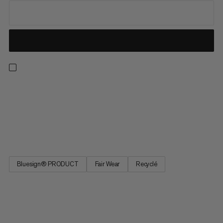
Une couche intermédiaire qui marie fonctionnalité,
performance et style. Idéale pour l’escalade, la randonnée et la
vie de tous les jours, cette veste est confectionnée dans un
tissu doux et chaud en polyester 100 % recyclé. Les poches
avant et la poche poitrine zippées permettent d’avoir...
Bluesign® PRODUCT
Fair Wear
Recyclé