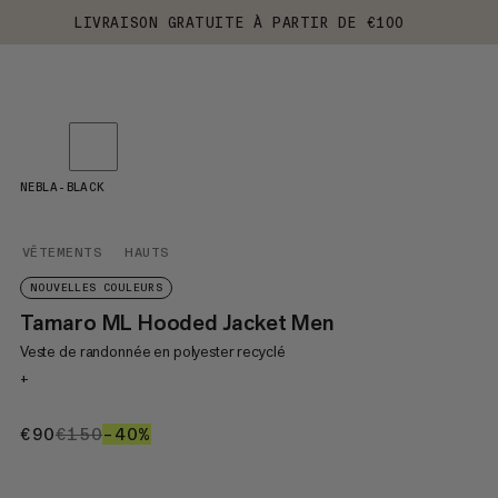
LIVRAISON GRATUITE À PARTIR DE €100
NEBLA-BLACK
VÊTEMENTS
HAUTS
NOUVELLES COULEURS
Tamaro ML Hooded Jacket Men
Veste de randonnée en polyester recyclé
+
€90
€90
€150
€150
–40%
40%