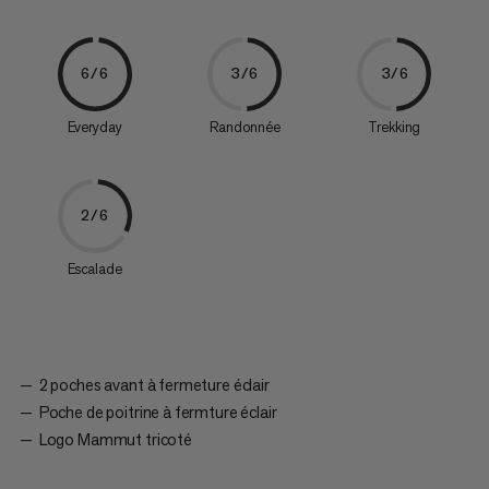
6/6
3/6
3/6
Everyday
Randonnée
Trekking
2/6
Escalade
2 poches avant à fermeture éclair
Poche de poitrine à fermture éclair
Logo Mammut tricoté